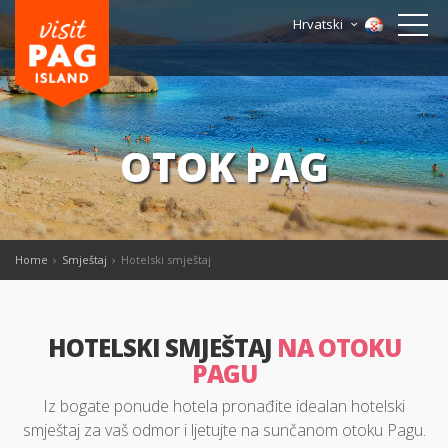
Hrvatski
OTOK PAG
Home
Smještaj
Hotelski smještaj
HOTELSKI SMJEŠTAJ
NA OTOKU
PAGU
Iz bogate ponude hotela pronađite idealan hotelski
smještaj za vaš odmor i ljetujte na sunčanom otoku Pagu.