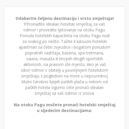
Odaberite željenu destinaciju i vrstu smještaja!
PPronađite idealan hotelski smještaj za vaš
odmor i provedite ljetovanje na otoku Pagu.
Ponuda hotelskih kapaciteta na otoku Pagu nudi
za svakog po nešto. Tažite li luksuzni hotelski
apartman sa četiri zvjezdice i bogatom ponudom
popratnih sadržaja, bazena, spa tretmana,
sauna, masaža ili brojnih drugih sportskih
aktivnosti, na pravom ste mjestu. Ako je vaš
izbor odmor s obitelji u povoljnijem hotelskom
smještaju s pogledom na more u neposrednoj
blizini čarobno lijepih paških plaža u nekom od
paških hotela sigurno ćete pronaći idealan
smještaj za vaš odmor iz snova.
Na otoku Pagu možete pronaći hotelski smještaj
u sljedećim destinacijama: