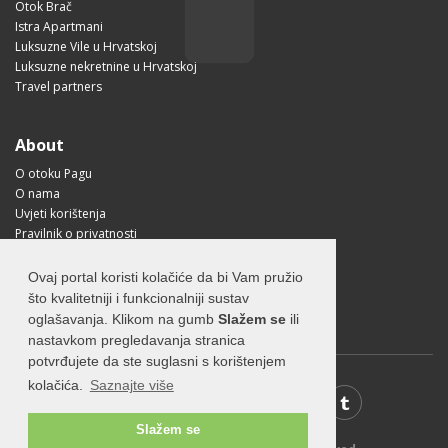
Otok Brač
Istra Apartmani
Luksuzne Vile u Hrvatskoj
Luksuzne nekretnine u Hrvatskoj
Travel partners
About
O otoku Pagu
O nama
Uvjeti korištenja
Pravilnik o privatnosti
Korisne informacije
Kako doći na Pag?
Ovaj portal koristi kolačiće da bi Vam pružio
Visit Croatia
što kvalitetniji i funkcionalniji sustav
oglašavanja. Klikom na gumb
Slažem se
ili
nastavkom pregledavanja stranica
potvrđujete da ste suglasni s korištenjem
kolačića.
Saznajte više
Slažem se