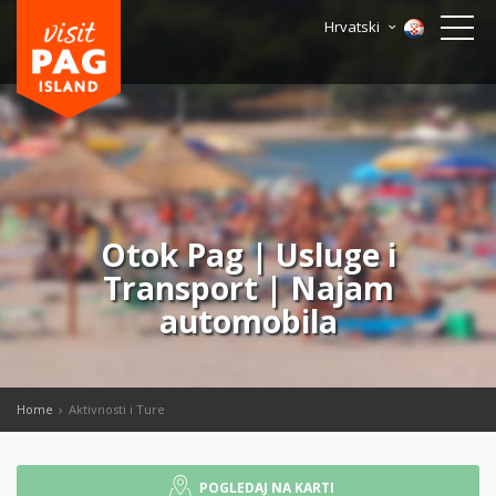
Hrvatski
Otok Pag | Usluge i
Transport | Najam
automobila
Home
Aktivnosti i Ture
POGLEDAJ NA KARTI