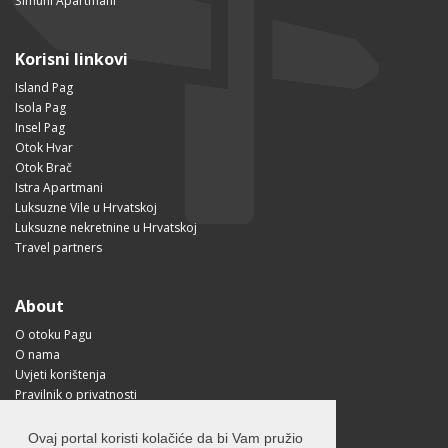
Šimuni Apartmani
Korisni linkovi
Island Pag
Isola Pag
Insel Pag
Otok Hvar
Otok Brač
Istra Apartmani
Luksuzne Vile u Hrvatskoj
Luksuzne nekretnine u Hrvatskoj
Travel partners
About
O otoku Pagu
O nama
Uvjeti korištenja
Pravilnik o privatnosti
Korisne informacije
Kako doći na Pag?
Ovaj portal koristi kolačiće da bi Vam pružio