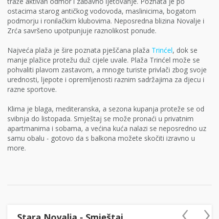
traže aktivan odmor i zabavno ljetovanje. Poznata je po
ostacima starog antičkog vodovoda, maslinicima, bogatom
podmorju i ronilačkim klubovima. Neposredna blizina Novalje i
Zrća savršeno upotpunjuje raznolikost ponude.
Najveća plaža je šire poznata pješčana plaža
Trinćel
, dok se
manje plažice protežu duž cijele uvale. Plaža Trinćel može se
pohvaliti plavom zastavom, a mnoge turiste privlači zbog svoje
urednosti, ljepote i opremljenosti raznim sadržajima za djecu i
razne sportove.
Klima je blaga, mediteranska, a sezona kupanja proteže se od
svibnja do listopada. Smještaj se može pronaći u privatnim
apartmanima i sobama, a većina kuća nalazi se neposredno uz
samu obalu - gotovo da s balkona možete skočiti izravno u
more.
‹
›
Stara Novalja - Smještaj