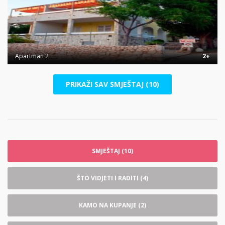
Apartman 2
2+
PRIKAŽI SAV SMJEŠTAJ (10)
SMJEŠTAJ (10)
ŠTO VIDJETI I RADITI (4)
KAMO NA KUPANJE (2)