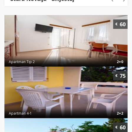
60
€
Apartman Tip 2
2+0
75
€
Apartman 4-1
2+2
60
€