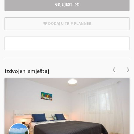
GDJE JESTI (4)
DODAJ U TRIP PLANNER
‹
›
Izdvojeni smještaj