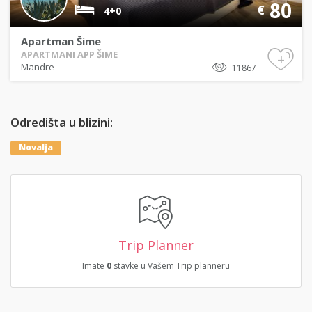
80
€
4+0
Apartman Šime
APARTMANI APP ŠIME
+
Mandre
11867
Odredišta u blizini:
Novalja
Trip Planner
Imate
0
stavke u Vašem Trip planneru