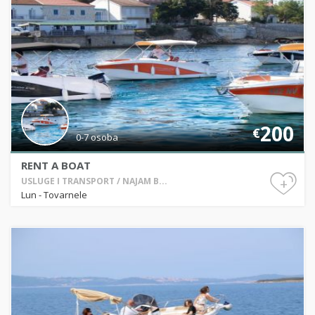
200
€
0-7 osoba
RENT A BOAT
+
USLUGE I TRANSPORT / NAJAM B...
Lun - Tovarnele