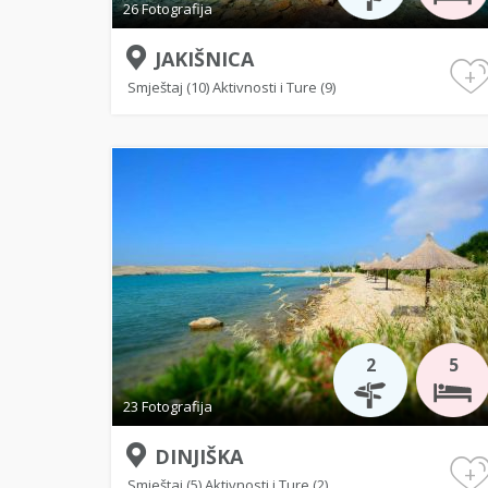
26 Fotografija
JAKIŠNICA
+
Smještaj (10)
Aktivnosti i Ture (9)
2
5
23 Fotografija
DINJIŠKA
+
Smještaj (5)
Aktivnosti i Ture (2)