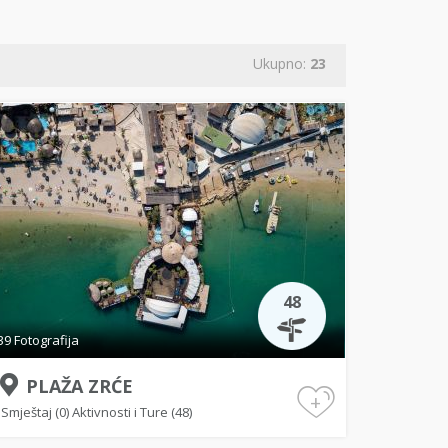
Ukupno:
23
48
39 Fotografija
PLAŽA ZRĆE
+
Smještaj (0)
Aktivnosti i Ture (48)