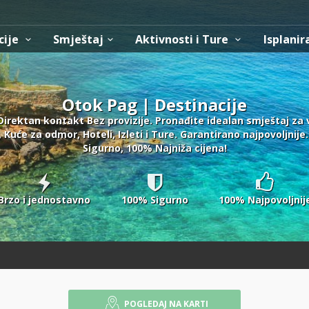
cije
Smještaj
Aktivnosti i Ture
Isplanir
Otok Pag | Destinacije
Direktan kontakt Bez provizije. Pronađite idealan smještaj za 
 Kuće za odmor, Hoteli, Izleti i Ture. Garantirano najpovoljnije
Sigurno, 100% Najniža cijena!
Brzo i jednostavno
100% Sigurno
100% Najpovoljnij
POGLEDAJ NA KARTI