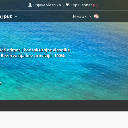
Prijava vlasnika
Trip Planner
(
0
)
aj put
Hrvatski
vaš odmor i kontaktirajte vlasnike
. Rezervacija bez provizije. 100%
e