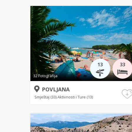
13
33
32 Fotografija
POVLJANA
+
Smještaj (33)
Aktivnosti i Ture (13)