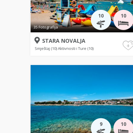
10
10
35 Fotografija
STARA NOVALJA
+
Smještaj (10)
Aktivnosti i Ture (10)
9
10