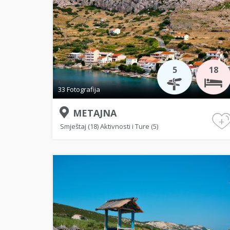
5
18
33 Fotografija
METAJNA
+
Smještaj (18)
Aktivnosti i Ture (5)