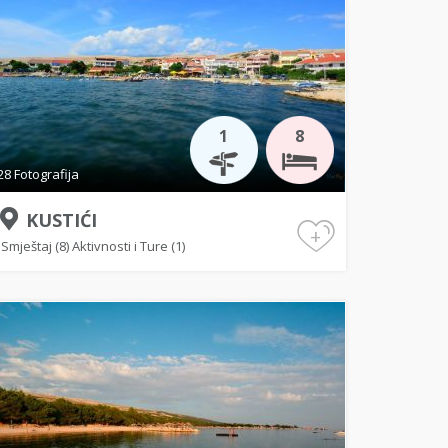
1
8
28 Fotografija
KUSTIĆI
+
Smještaj (8)
Aktivnosti i Ture (1)