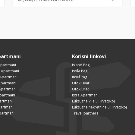
partmani
Korisni linkovi
Apartmani
Island Pag
 Apartmani
Isola Pag
 Apartmani
Insel Pag
partmani
Otok Hvar
Apartmani
Otok Brač
Apartmani
Istra Apartmani
artmani
Luksuzne Vile u Hrvatskoj
partmani
Luksuzne nekretnine u Hrvatskoj
partmani
Travel partners