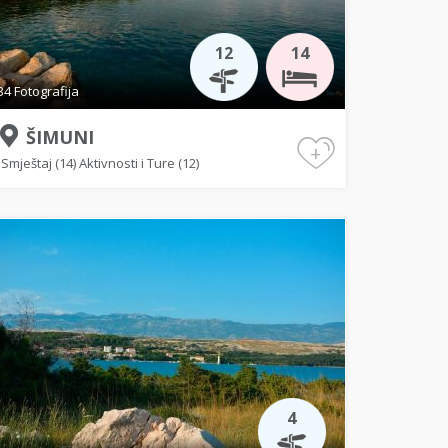
12
14
34 Fotografija
ŠIMUNI
+
Smještaj (14)
Aktivnosti i Ture (12)
4