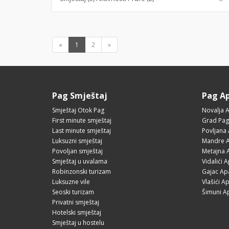
«
1
2
»
Pag Smještaj
Pag A
Smještaj Otok Pag
Novalja 
First minute smještaj
Grad Pag
Last minute smještaj
Povljana
Luksuzni smještaj
Mandre A
Povoljan smještaj
Metajna 
Smještaj u uvalama
Vidalići 
Robinzonski turizam
Gajac Ap
Luksuzne vile
Vlašići A
Seoski turizam
Šimuni A
Privatni smještaj
Hotelski smještaj
Smještaj u hostelu