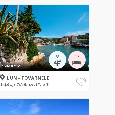
8
17
32 Fotografija
LUN - TOVARNELE
+
Smještaj (17)
Aktivnosti i Ture (8)