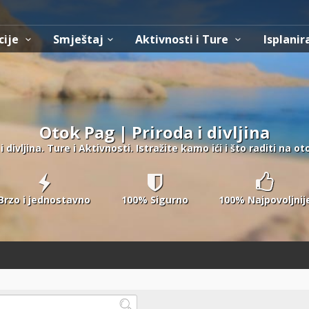
cije
Smještaj
Aktivnosti i Ture
Isplanir
Otok Pag | Priroda i divljina
 divljina. Ture i Aktivnosti. Istražite kamo ići i što raditi na o
Brzo i jednostavno
100% Sigurno
100% Najpovoljnij