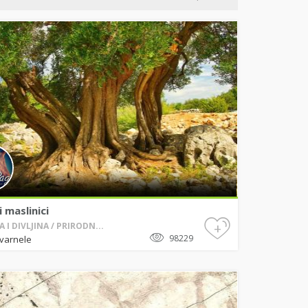
i maslinici
+
 I DIVLJINA / PRIRODN...
98229
ovarnele