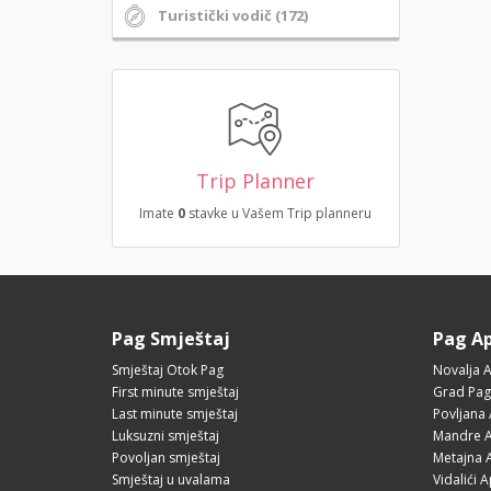
Turistički vodič (172)
Trip Planner
Imate
0
stavke u Vašem Trip planneru
Pag Smještaj
Pag A
Smještaj Otok Pag
Novalja 
First minute smještaj
Grad Pag
Last minute smještaj
Povljana
Luksuzni smještaj
Mandre A
Povoljan smještaj
Metajna 
Smještaj u uvalama
Vidalići 