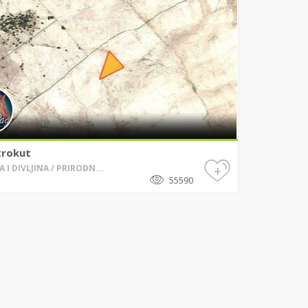
trokut
+
 I DIVLJINA / PRIRODN...
55590