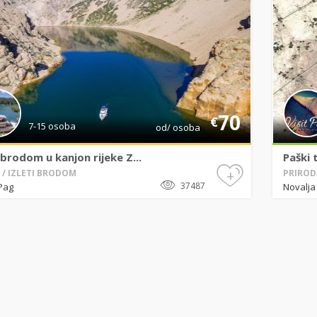
70
€
7-15 osoba
od/ osoba
 brodom u kanjon rijeke Z...
Paški 
+
I / IZLETI BRODOM
PRIRODA
37487
Pag
Novalja