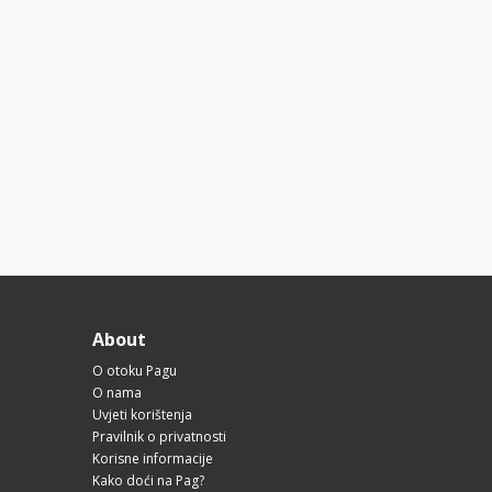
About
O otoku Pagu
O nama
Uvjeti korištenja
Pravilnik o privatnosti
Korisne informacije
Kako doći na Pag?