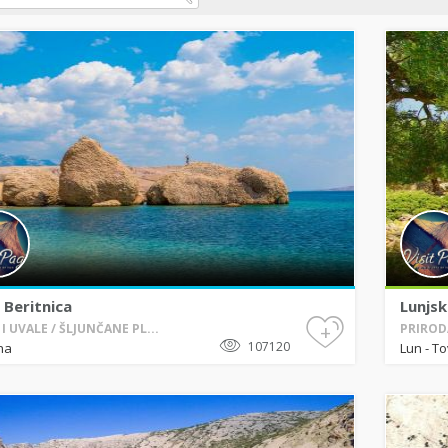
 Beritnica
Lunjsk
+
I UVALE / ŠLJUNČANE PL...
PRIRODA
107120
na
Lun - T