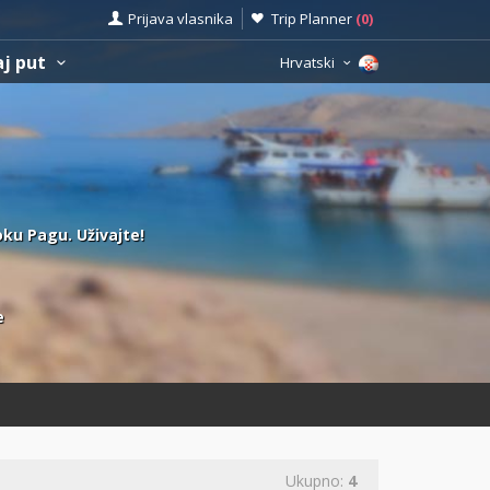
Prijava vlasnika
Trip Planner
(
0
)
aj put
Hrvatski
toku Pagu. Uživajte!
e
Ukupno:
4