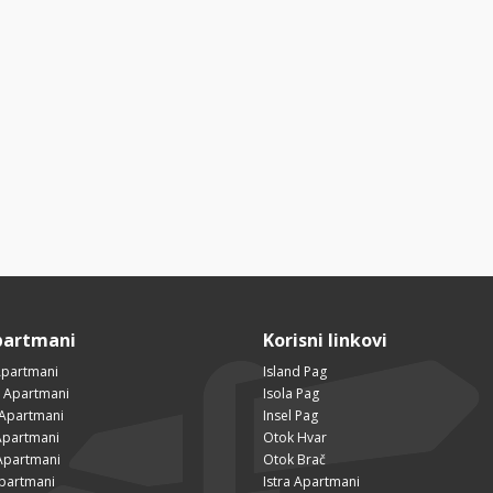
partmani
Korisni linkovi
Apartmani
Island Pag
 Apartmani
Isola Pag
 Apartmani
Insel Pag
partmani
Otok Hvar
Apartmani
Otok Brač
Apartmani
Istra Apartmani