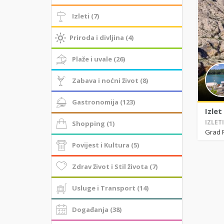
Izleti (7)
Priroda i divljina (4)
Plaže i uvale (26)
Zabava i noćni život (8)
Gastronomija (123)
Izlet
IZLET
Shopping (1)
Grad 
Povijest i Kultura (5)
Zdrav život i Stil života (7)
Usluge i Transport (14)
Događanja (38)