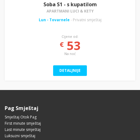
Soba S1 - s kupatilom
APARTMANI LUCI & KETY
Lun - Tovarnele
- Privatni smještaj
Cijene od:
53
€
Na noć
DETALJNIJE
Pag Smještaj
Smještaj Otok Pag
First minute smještaj
Last minute smještaj
Luksuzni smještaj