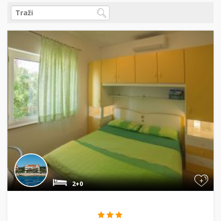
+
2+0