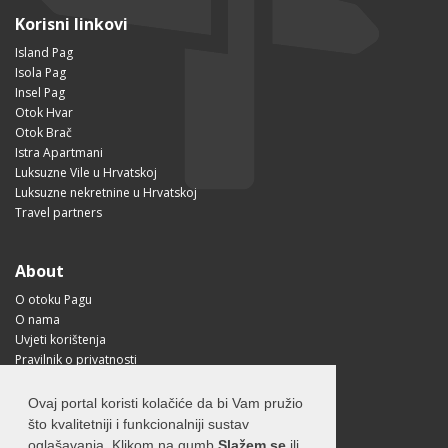
Korisni linkovi
Island Pag
Isola Pag
Insel Pag
Otok Hvar
Otok Brač
Istra Apartmani
Luksuzne Vile u Hrvatskoj
Luksuzne nekretnine u Hrvatskoj
Travel partners
About
O otoku Pagu
O nama
Uvjeti korištenja
Pravilnik o privatnosti
Korisne informacije
Kako doći na Pag?
Ovaj portal koristi kolačiće da bi Vam pružio
Visit Croatia
što kvalitetniji i funkcionalniji sustav
oglašavanja. Klikom na gumb
Slažem se
ili