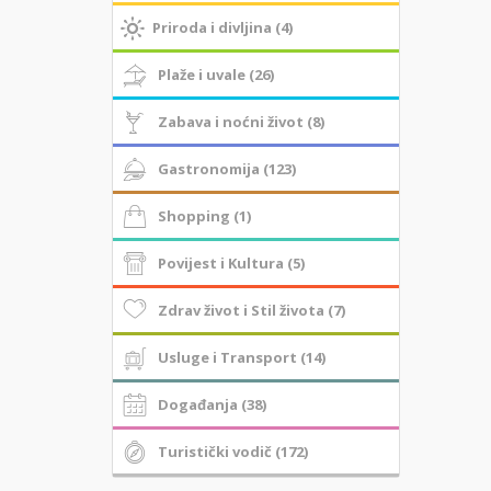
Priroda i divljina (4)
Plaže i uvale (26)
Zabava i noćni život (8)
Gastronomija (123)
Shopping (1)
Povijest i Kultura (5)
Zdrav život i Stil života (7)
Usluge i Transport (14)
Događanja (38)
Turistički vodič (172)