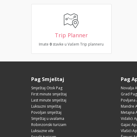
Trip Planner
Imate
0
stavke u Vašem Trip planneru
Pag Smještaj
Pag A
Smještaj Otok Pag
Novalja 
First minute smještaj
Grad Pag
Last minute smještaj
Povljana
Luksuzni smještaj
Mandre A
Povoljan smještaj
Metajna 
Smještaj u uvalama
Vidalići 
Robinzonski turizam
Gajac Ap
Luksuzne vile
Vlašići A
Seoski turizam
Šimuni A