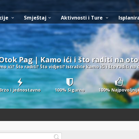
cije
Smještaj
Aktivnosti i Ture
Isplanir
 Otok Pag | Kamo ići i što raditi na o
mo ići? Što raditi? Što vidjeti? Istražite kamo ići i što raditi na
Brzo i jednostavno
100% Sigurno
100% Najpovoljnij