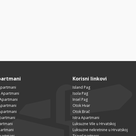
partmani
Korisni linkovi
Apartmani
Island Pag
 Apartmani
Isola Pag
 Apartmani
Insel Pag
partmani
Otok Hvar
Apartmani
Otok Brač
Apartmani
Istra Apartmani
artmani
Luksuzne Vile u Hrvatskoj
partmani
Luksuzne nekretnine u Hrvatskoj
partmani
Travel partners