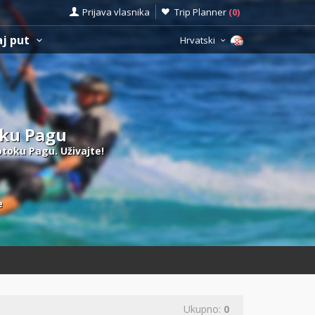
Prijava vlasnika
Trip Planner
(
0
)
aj put
Hrvatski
toku Pagu
 otoku Pagu. Uživajte!
e
Ukupno:
0