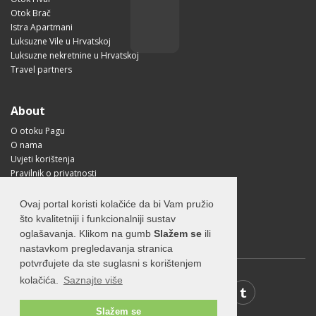
Otok Brač
Istra Apartmani
Luksuzne Vile u Hrvatskoj
Luksuzne nekretnine u Hrvatskoj
Travel partners
About
O otoku Pagu
O nama
Uvjeti korištenja
Pravilnik o privatnosti
Korisne informacije
Kako doći na Pag?
Ovaj portal koristi kolačiće da bi Vam pružio
Visit Croatia
što kvalitetniji i funkcionalniji sustav
oglašavanja. Klikom na gumb
Slažem se
ili
nastavkom pregledavanja stranica
potvrđujete da ste suglasni s korištenjem
kolačića.
Saznajte više
Slažem se