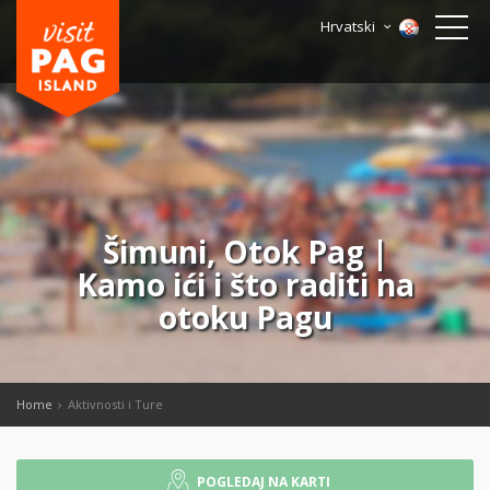
Hrvatski
Šimuni, Otok Pag |
Kamo ići i što raditi na
otoku Pagu
Home
Aktivnosti i Ture
POGLEDAJ NA KARTI