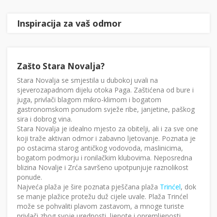
Inspiracija za vaš odmor
Zašto Stara Novalja?
Stara Novalja se smjestila u dubokoj uvali na
sjeverozapadnom dijelu otoka Paga. Zaštićena od bure i
juga, privlači blagom mikro-klimom i bogatom
gastronomskom ponudom svježe ribe, janjetine, paškog
sira i dobrog vina.
Stara Novalja je idealno mjesto za obitelji, ali i za sve one
koji traže aktivan odmor i zabavno ljetovanje. Poznata je
po ostacima starog antičkog vodovoda, maslinicima,
bogatom podmorju i ronilačkim klubovima. Neposredna
blizina Novalje i Zrća savršeno upotpunjuje raznolikost
ponude.
Najveća plaža je šire poznata pješčana plaža
Trinćel
, dok
se manje plažice protežu duž cijele uvale. Plaža Trinćel
može se pohvaliti plavom zastavom, a mnoge turiste
privlači zbog svoje urednosti, ljepote i opremljenosti