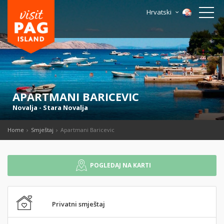
Hrvatski
APARTMANI BARICEVIC
Novalja
-
Stara Novalja
Home
Smještaj
Apartmani Baricevic
POGLEDAJ NA KARTI
Privatni smještaj