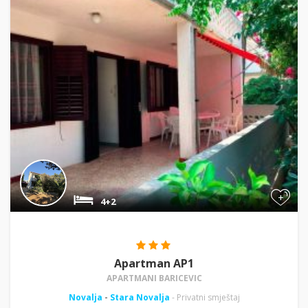
+
4+2
Apartman AP1
APARTMANI BARICEVIC
Novalja
-
Stara Novalja
- Privatni smještaj