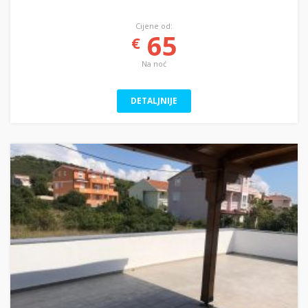
Cijene od:
65
€
Na noć
DETALJNIJE