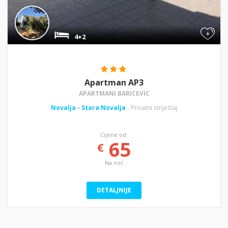
+
4+2
Apartman AP3
APARTMANI BARICEVIC
Novalja
-
Stara Novalja
- Privatni smještaj
Cijene od:
65
€
Na noć
DETALJNIJE