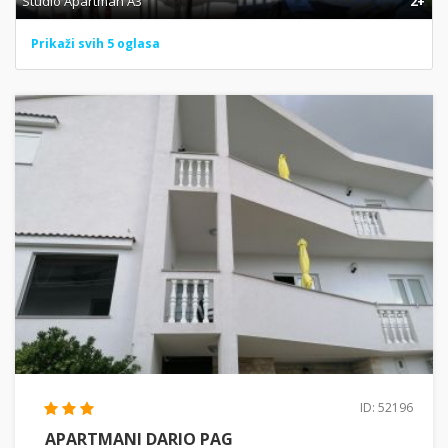
Studio Apartman A3
2+
Prikaži svih 5 oglasa
ID: 52196
APARTMANI DARIO PAG