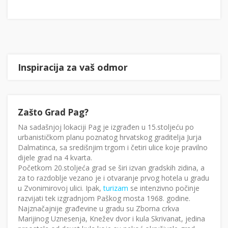
Inspiracija za vaš odmor
Zašto Grad Pag?
Na sadašnjoj lokaciji Pag je izgrađen u 15.stoljeću po
urbanističkom planu poznatog hrvatskog graditelja Jurja
Dalmatinca, sa središnjim trgom i četiri ulice koje pravilno
dijele grad na 4 kvarta.
Početkom 20.stoljeća grad se širi izvan gradskih zidina, a
za to razdoblje vezano je i otvaranje prvog hotela u gradu
u Zvonimirovoj ulici. Ipak,
turizam
se intenzivno počinje
razvijati tek izgradnjom Paškog mosta 1968. godine.
Najznačajnije građevine u gradu su Zborna crkva
Marijinog Uznesenja, Knežev dvor i kula Skrivanat, jedina