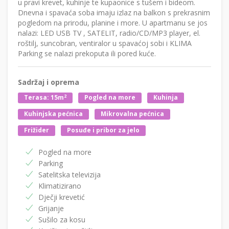
u pravi krevet, kuhinje te kupaonice s tušem i bideom.
Dnevna i spavaća soba imaju izlaz na balkon s prekrasnim
pogledom na prirodu, planine i more. U apartmanu se jos
nalazi: LED USB TV , SATELIT, radio/CD/MP3 player, el.
roštilj, suncobran, ventiralor u spavaćoj sobi i KLIMA
Parking se nalazi prekoputa ili pored kuće.
Sadržaj i oprema
2
Terasa: 15m
Pogled na more
Kuhinja
Kuhinjska pećnica
Mikrovalna pećnica
Frižider
Posuđe i pribor za jelo
Pogled na more
Parking
Satelitska televizija
Klimatizirano
Dječji krevetić
Grijanje
Sušilo za kosu