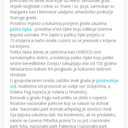
preostala od devet kula koje su nekoć okruživale grad.
Vrijedi razgledati i crkve sv. Frane i sv. Jurja, samostan sv.
Margarite kao i kilometar udaljeno arheološko područje
Staroga grada.
Posebno mjesto u kulturnoj povijesti grada zauzima
paška čipka
- posebna vrsta čipke koju odlikuje iznimna
ljepota uzoraka. Prvi zapisi o paškoj čipki potječu iz
15.stoljeća a način izrade i uzorci su se prenosili s koljena
na koljeno.
Paška čipka danas je zaštićena kao UNESCO-ovo
nematerijalno dobro, a kolekcija paške čipke koju paške
sestre benediktinke čuvaju i sakupljaju više od 150 godina
Ministarstvo kulture RH proglasilo je kulturnim dobrom
Hrvatske.
U gospodarskom smislu zaštitni znak grada je
proizvodnja
soli
. Kvalitetna sol proizvodi se ovdje već stoljećima, a
Solana Pag najveća je solana u Hrvatskoj.
Boravak u gradu Pagu nudi priliku za izlete u najveće
hrvatske nacionalne parkove koji se nalaze na dohvat
ruke. Nacionalni park Kornati arhipelag je otočića i hridi
čija ljepota oduzima dah. Na kontinentu, ali ne predaleko,
nalaze se čuvena Plitvička jezera.Tu su još i nacionalni
park Krka, nacionalni park Paklenica i nacionalni park