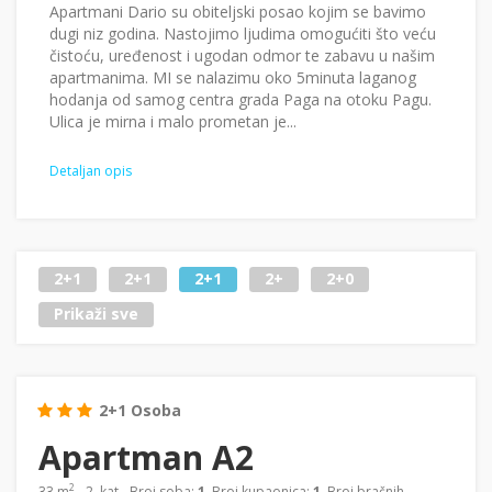
Apartmani Dario su obiteljski posao kojim se bavimo
dugi niz godina. Nastojimo ljudima omogućiti što veću
čistoću, uređenost i ugodan odmor te zabavu u našim
apartmanima. MI se nalazimu oko 5minuta laganog
hodanja od samog centra grada Paga na otoku Pagu.
Ulica je mirna i malo prometan je...
Detaljan opis
2+1
2+1
2+1
2+
2+0
Prikaži sve
2+1 Osoba
Apartman A2
2
33 m
- 2. kat - Broj soba:
1
, Broj kupaonica:
1
, Broj bračnih