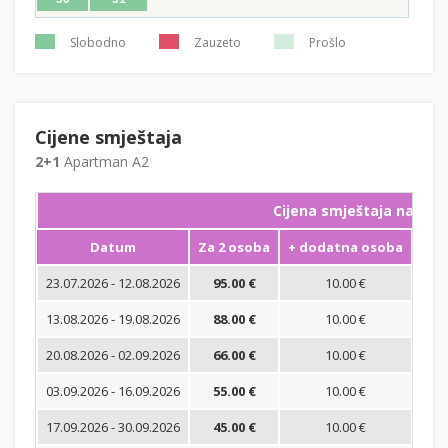
Slobodno
Zauzeto
Prošlo
Cijene smještaja
2+1
Apartman A2
Cijena smještaja na noć
Datum
Za 2 osoba
+ dodatna osoba
Min
23.07.2026 - 12.08.2026
95.00 €
10.00 €
13.08.2026 - 19.08.2026
88.00 €
10.00 €
20.08.2026 - 02.09.2026
66.00 €
10.00 €
03.09.2026 - 16.09.2026
55.00 €
10.00 €
17.09.2026 - 30.09.2026
45.00 €
10.00 €