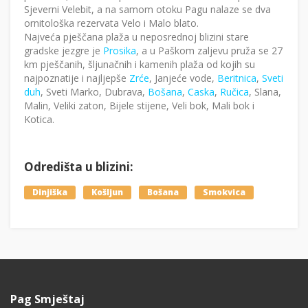
Sjeverni Velebit, a na samom otoku Pagu nalaze se dva
ornitološka rezervata Velo i Malo blato.
Najveća pješčana plaža u neposrednoj blizini stare
gradske jezgre je
Prosika
, a u Paškom zaljevu pruža se 27
km pješčanih, šljunačnih i kamenih plaža od kojih su
najpoznatije i najljepše
Zrće
, Janjeće vode,
Beritnica
,
Sveti
duh
, Sveti Marko, Dubrava,
Bošana
,
Caska
,
Ručica
, Slana,
Malin, Veliki zaton, Bijele stijene, Veli bok, Mali bok i
Kotica.
Odredišta u blizini:
Dinjiška
Košljun
Bošana
Smokvica
Pag Smještaj