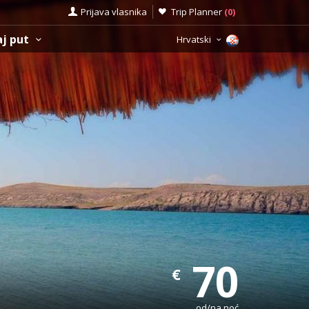
Prijava vlasnika
Trip Planner
(
0
)
aj put
Hrvatski
70
€
od/na noć