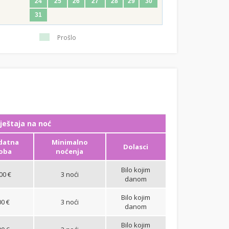
24
25
26
27
28
29
30
31
Prošlo
ještaja na noć
datna
Minimalno
Dolasci
oba
noćenja
Bilo kojim
00 €
3 noći
danom
Bilo kojim
00 €
3 noći
danom
Bilo kojim