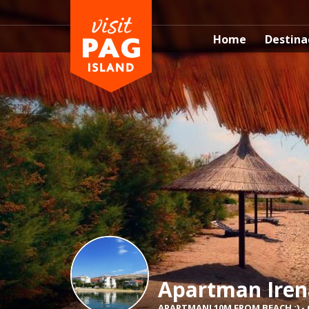
Home
Destina
Apartman Iren
APARTMANI 10M FROM BEACH :)
-