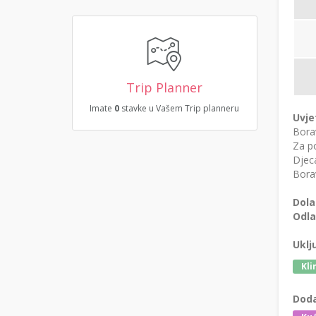
Trip Planner
Imate
0
stavke u Vašem Trip planneru
Uvje
Bora
Za po
Djeca
Borav
Dola
Odla
Uklj
Kli
Doda