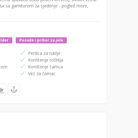
asa sa garniturom za sjedenje - pogled more,
žider
Posuđe i pribor za jelo
Perilica za rublje
Korištenje roštilja
etom
Korištenje čamca
Vez za čamac