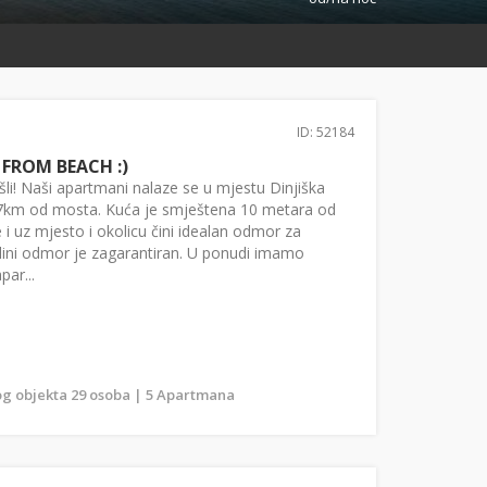
ID: 52184
FROM BEACH :)
šli! Naši apartmani nalaze se u mjestu Dinjiška
7km od mosta. Kuća je smještena 10 metara od
 i uz mjesto i okolicu čini idealan odmor za
kolini odmor je zagarantiran. U ponudi imamo
ar...
g objekta 29 osoba | 5 Apartmana