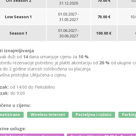
Off Season 2
70.00 €
0.
31.12.2026
01.03.2027 -
Low Season 1
70.00 €
10.
31.05.2027
01.06.2027 -
Season 1
100.00 €
30.06.2027
ti iznajmljivanja
vak duži od
14
dana umanjuje cijenu za
10 %
.
tvrdu rezervacije potrebno je platiti akontaciju od
20 %
od ukupne ci
 do 2 godine starosti oslobođena su plaćanja.
išna pristojba: Uključena u cijenu.
zak:
od 14:00 do Fleksibilno
zak:
do 9:00
učeno u cijenu:
matizirano
Wireless Internet
Posteljina i ručnici
Parkin
tne usluge: