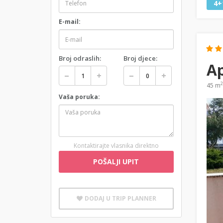
4+
E-mail:
Broj odraslih:
Broj djece:
A
2
45 m
Vaša poruka:
Kontaktirajte vlasnika direktno
POŠALJI UPIT
DODAJ U TRIP PLANNER