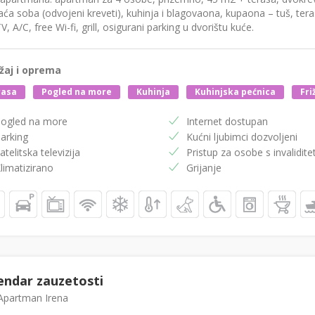
ća soba (odvojeni kreveti), kuhinja i blagovaona, kupaona – tuš, ter
V, A/C, free Wi-fi, grill, osigurani parking u dvorištu kuće.
žaj i oprema
rasa
Pogled na more
Kuhinja
Kuhinjska pećnica
Fri
ogled na more
Internet dostupan
arking
Kućni ljubimci dozvoljeni
atelitska televizija
Pristup za osobe s invalidit
limatizirano
Grijanje
endar zauzetosti
partman Irena