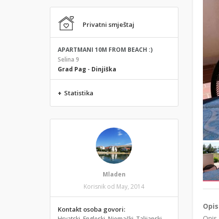
Privatni smještaj
APARTMANI 10M FROM BEACH :)
Selina 9
Grad Pag
-
Dinjiška
+
Statistika
Mladen
Korisnik od May, 2014
Opis
Kontakt osoba govori:
Opis
Hrvatski, Engleski, Njemački, Talijanski,