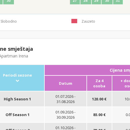
30
27
28
29
30
31
Slobodno
Zauzeto
ene smještaja
partman Irena
Cijena sm
Periodi sezone
Za 4
+ do
Datum
osoba
os
01.07.2026 -
High Season 1
120.00 €
10.
31.08.2026
01.09.2026 -
Off Season 1
85.00 €
0.
30.09.2026
01.10.2026 -