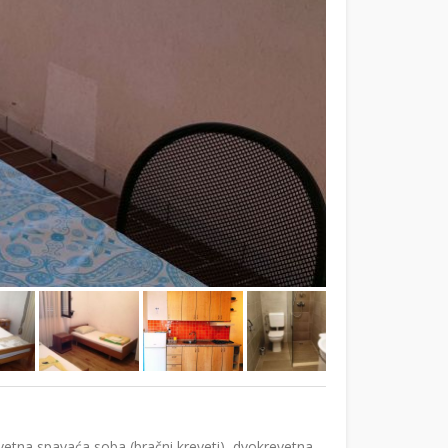
etna spavaća soba (bračni kreveti), dvokrevetna