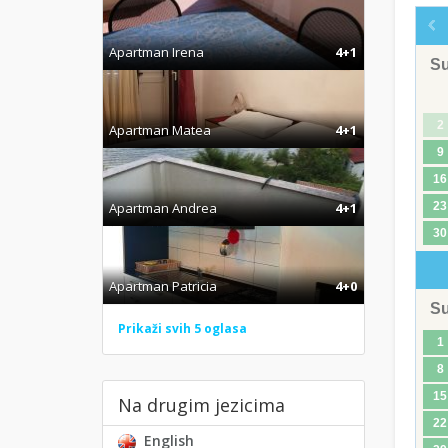
Apartman Irena
4+1
S
2
Apartman Matea
4+1
9
16
Apartman Andrea
4+1
23
30
Apartman Patricia
4+0
S
Prikaži svih 5 oglasa
1
8
15
Na drugim jezicima
22
English