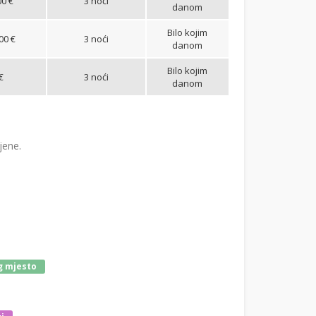
00 €
3 noći
danom
Bilo kojim
00 €
3 noći
danom
Bilo kojim
€
3 noći
danom
jene.
g mjesto