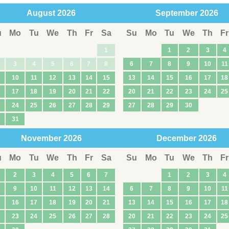
August
2026
September
2026
u
Mo
Tu
We
Th
Fr
Sa
Su
Mo
Tu
We
Th
Fr
1
1
2
3
4
3
4
5
6
7
8
6
7
8
9
10
11
10
11
12
13
14
15
13
14
15
16
17
18
17
18
19
20
21
22
20
21
22
23
24
25
24
25
26
27
28
29
27
28
29
30
31
November
2026
December
2026
u
Mo
Tu
We
Th
Fr
Sa
Su
Mo
Tu
We
Th
Fr
2
3
4
5
6
7
1
2
3
4
9
10
11
12
13
14
6
7
8
9
10
11
16
17
18
19
20
21
13
14
15
16
17
18
23
24
25
26
27
28
20
21
22
23
24
25