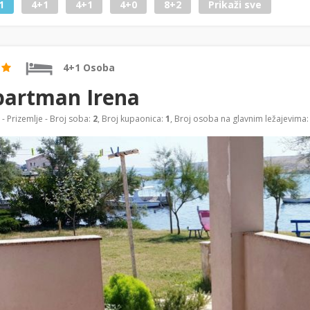
1
4+1
4+1
4+0
8+2
Prikaži sve
4+1 Osoba
partman Irena
- Prizemlje - Broj soba:
2
, Broj kupaonica:
1
, Broj osoba na glavnim ležajevima