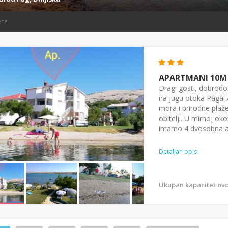
ena
APARTMANI 10M 
Dragi gosti, dobrodo
na jugu otoka Paga 
mora i prirodne plaže
obitelji. U mirnoj o
imamo 4 dvosobna ap
Detaljan opis
Ukupan kapacitet ovo