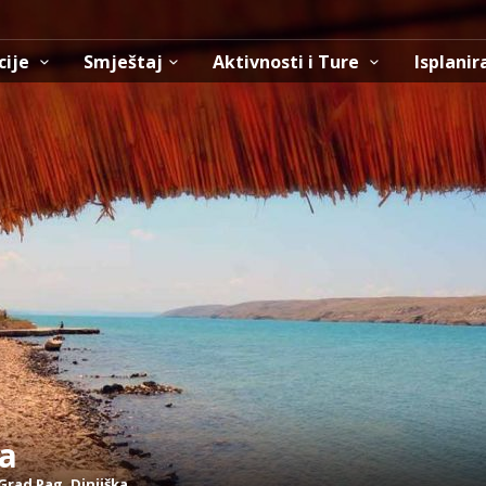
cije
Smještaj
Aktivnosti i Ture
Isplanir
a
Grad Pag
,
Dinjiška