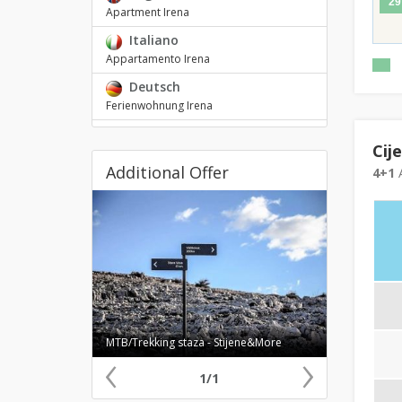
29
Apartment Irena
Italiano
Appartamento Irena
Deutsch
Ferienwohnung Irena
Cij
Additional Offer
4+1
A
‹
MTB/Trekking staza - Stijene&More
›
1/1