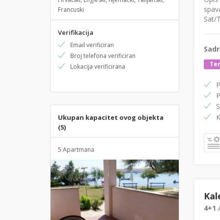
spava
Francuski
Sat/T
Verifikacija
Email verificiran
Sadr
Broj telefona verificiran
Te
Lokacija verificirana
P
P
S
K
Ukupan kapacitet ovog objekta
(5)
5 Apartmana
Kal
4+1
A