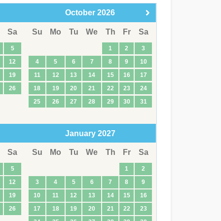
October
2026
Sa
Su
Mo
Tu
We
Th
Fr
Sa
5
1
2
3
12
4
5
6
7
8
9
10
19
11
12
13
14
15
16
17
26
18
19
20
21
22
23
24
25
26
27
28
29
30
31
January
2027
Sa
Su
Mo
Tu
We
Th
Fr
Sa
5
1
2
12
3
4
5
6
7
8
9
19
10
11
12
13
14
15
16
26
17
18
19
20
21
22
23