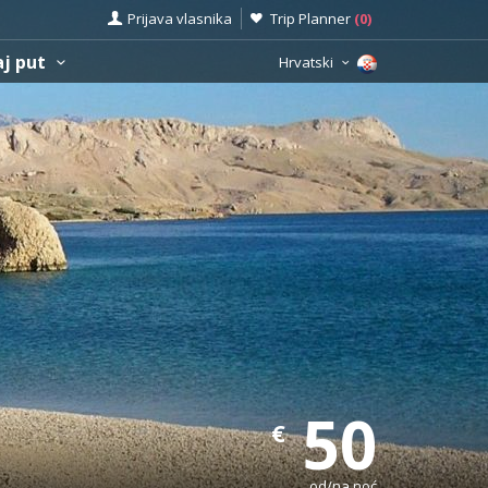
Prijava vlasnika
Trip Planner
(
0
)
aj put
Hrvatski
50
€
od/na noć