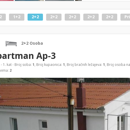
2
1+2
2+2
2+2
2+2
2+2
2+2
Pr
2+2 Osoba
partman Ap-3
- 1. kat - Broj soba:
1
, Broj kupaonica:
1
, Broj bračnih ležajeva:
1
, Broj osoba n
evima:
2