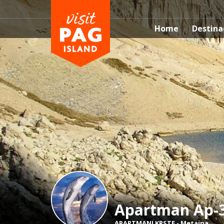
Home
Destina
Apartman Ap-
APARTMANI KRSTE
-
Metajna