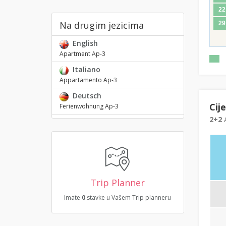
22
Na drugim jezicima
29
English
Apartment Ap-3
Italiano
Appartamento Ap-3
Deutsch
Cij
Ferienwohnung Ap-3
2+2
A
Trip Planner
Imate
0
stavke u Vašem Trip planneru