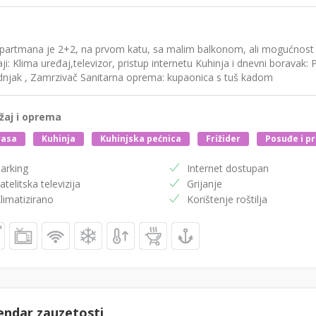
apartmana je 2+2, na prvom katu, sa malim balkonom, ali mogućnost k
ji: Klima uređaj,televizor, pristup internetu Kuhinja i dnevni boravak: 
adnjak , Zamrzivač Sanitarna oprema: kupaonica s tuš kadom
žaj i oprema
rasa
Kuhinja
Kuhinjska pećnica
Frižider
Posuđe i pr
arking
Internet dostupan
atelitska televizija
Grijanje
limatizirano
Korištenje roštilja
endar zauzetosti