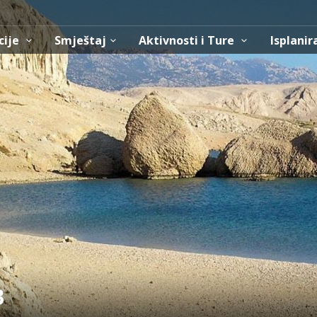
cije
Smještaj
Aktivnosti i Ture
Isplanir
3