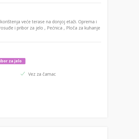
orištenja veće terase na donjoj etaži. Oprema i
Posuđe i pribor za jelo , Pećnica , Ploča za kuhanje
ibor za jelo
Vez za čamac