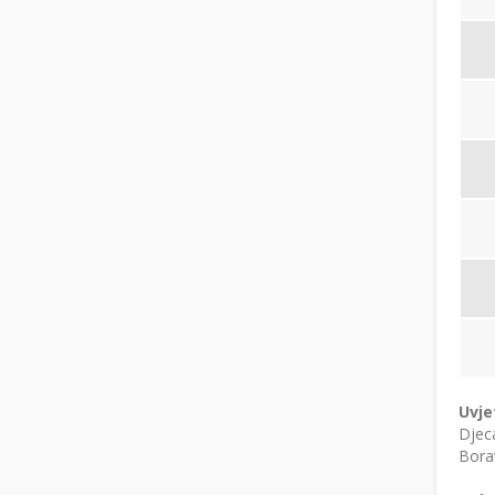
Uvje
Djeca
Borav