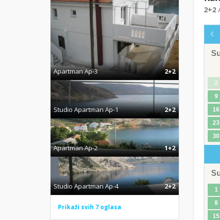
2+2
A
S
Apartman Ap-3
2+2
2
9
Studio Apartman Ap-1
2+2
16
23
30
Apartman Ap-2
1+2
S
Studio Apartman Ap-4
2+2
1
8
Prikaži svih 7 oglasa
15