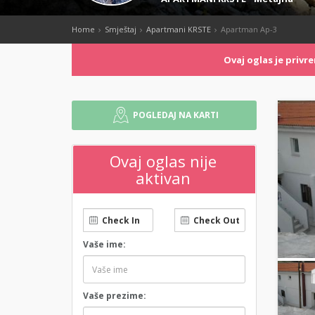
Home
Smještaj
Apartmani KRSTE
Apartman Ap-3
Ovaj oglas je priv
POGLEDAJ NA KARTI
Ovaj oglas nije
aktivan
Vaše ime:
Vaše prezime: