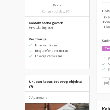
Krste
Opis
Korisnik od May, 2014
Tip 
ureda
Kontakt osoba govori:
, Hl
Hrvatski, Engleski
Verifikacija
Sadr
Email verificiran
Te
Broj telefona verificiran
Lokacija verificirana
P
S
K
Ukupan kapacitet ovog objekta
(7)
7 Apartmana
Kal