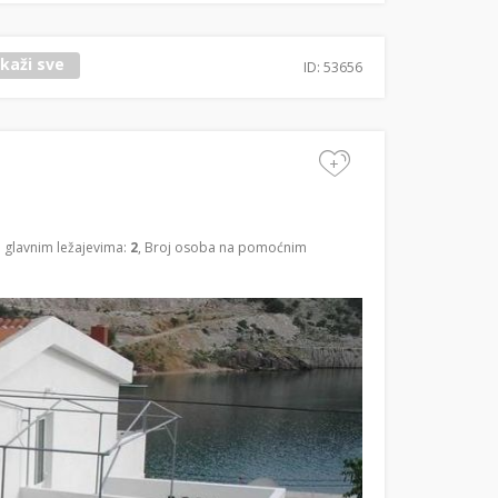
ikaži sve
ID: 53656
+
a glavnim ležajevima:
2
, Broj osoba na pomoćnim