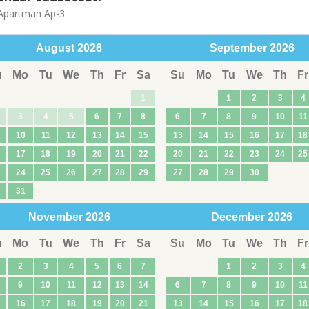
partman Ap-3
August
2026
September
2026
u
Mo
Tu
We
Th
Fr
Sa
Su
Mo
Tu
We
Th
Fr
1
1
2
3
4
3
4
5
6
7
8
6
7
8
9
10
11
10
11
12
13
14
15
13
14
15
16
17
18
17
18
19
20
21
22
20
21
22
23
24
25
24
25
26
27
28
29
27
28
29
30
31
November
2026
December
2026
u
Mo
Tu
We
Th
Fr
Sa
Su
Mo
Tu
We
Th
Fr
2
3
4
5
6
7
1
2
3
4
9
10
11
12
13
14
6
7
8
9
10
11
16
17
18
19
20
21
13
14
15
16
17
18