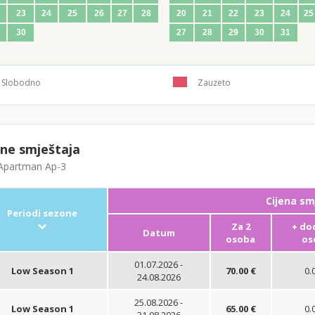
23
24
25
26
27
28
20
21
22
23
24
25
30
27
28
29
30
31
Slobodno
Zauzeto
ene smještaja
partman Ap-3
Cijena sm
Periodi sezone
Za 2
+ do
Datum
osoba
os
01.07.2026 -
Low Season 1
70.00 €
0.
24.08.2026
25.08.2026 -
Low Season 1
65.00 €
0.
31.08.2026