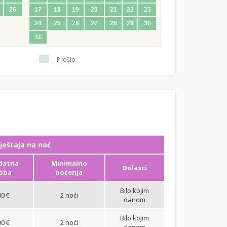
26
17
18
19
20
21
22
23
24
25
26
27
28
29
30
31
Prošlo
ještaja na noć
datna
Minimalno
Dolasci
oba
noćenja
Bilo kojim
00 €
2 noći
danom
Bilo kojim
00 €
2 noći
danom