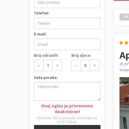
Telefon:
2+
E-mail:
A
Broj odraslih:
Broj djece:
2
35 m
ležaj
Vaša poruka:
Ovaj oglas je privremeno
deaktiviran!
Potražite sličnu ponudu smještaja na
ovoj lokaciji.