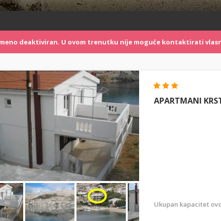
remeno deaktiviran. U ovom trenutku nije moguće kontaktirati vlasn
APARTMANI KRS
Ukupan kapacitet ovo