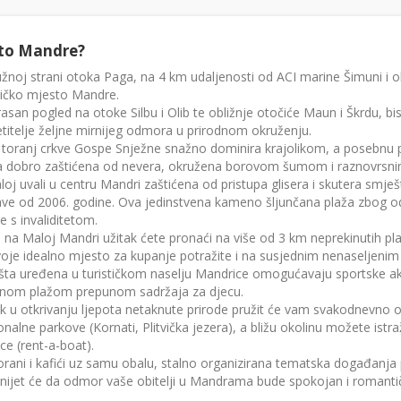
to Mandre?
žnoj strani otoka Paga, na 4 km udaljenosti od ACI marine Šimuni i 
tičko mjesto Mandre.
asan pogled na otoke Silbu i Olib te obližnje otočiće Maun i Škrdu, bis
titelje željne mirnijeg odmora u prirodnom okruženju.
i toranj crkve Gospe Snježne snažno dominira krajolikom, a posebnu p
ca dobro zaštićena od nevera, okružena borovom šumom i raznovrsni
oj uvali u centru Mandri zaštićena od pristupa glisera i skutera smješ
ve od 2006. godine. Ova jedinstvena kameno šljunčana plaža zbog odl
 s invaliditetom.
na Maloj Mandri užitak ćete pronaći na više od 3 km neprekinutih plaž
oje idealno mjesto za kupanje potražite i na susjednim nenaseljenim
išta uređena u turističkom naselju Mandrice omogućavaju sportske ak
nom plažom prepunom sadržaja za djecu.
k u otkrivanju ljepota netaknute prirode pružit će vam svakodnevno orga
nalne parkove (Kornati, Plitvička jezera), a bližu okolinu možete istr
ce (rent-a-boat).
rani i kafići uz samu obalu, stalno organizirana tematska događanja 
onijet će da odmor vaše obitelji u Mandrama bude spokojan i romanti