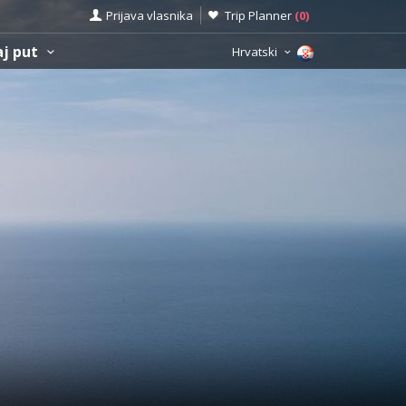
Prijava vlasnika
Trip Planner
(
0
)
aj put
Hrvatski