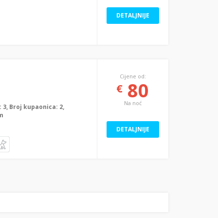
DETALJNIJE
Cijene od:
80
€
Na noć
a: 3, Broj kupaonica: 2,
0m
DETALJNIJE