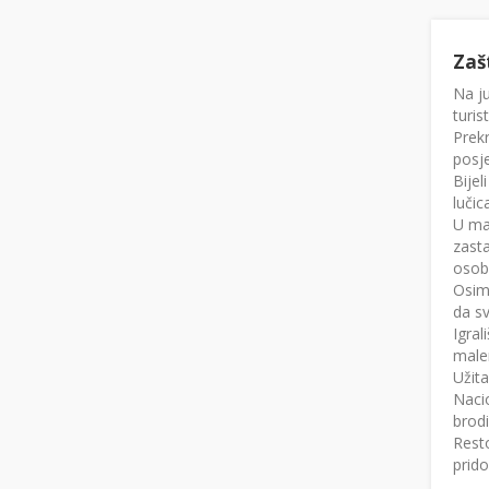
Zaš
Na ju
turis
Prekr
posje
Bijel
luči
U mal
zasta
osobe
Osim 
da sv
Igral
male
Užita
Nacio
brodi
Resto
prid