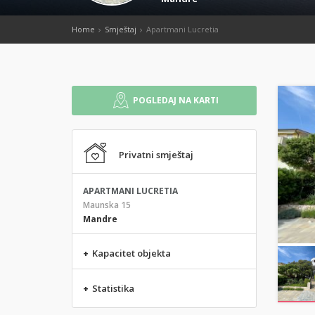
Home
Smještaj
Apartmani Lucretia
POGLEDAJ NA KARTI
Privatni smještaj
APARTMANI LUCRETIA
Maunska 15
Mandre
+
Kapacitet objekta
+
Statistika