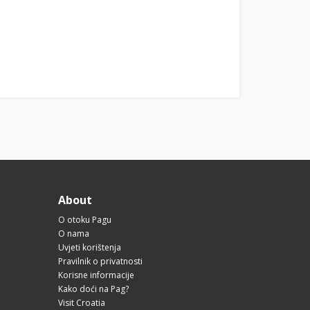
About
O otoku Pagu
O nama
Uvjeti korištenja
Pravilnik o privatnosti
Korisne informacije
Kako doći na Pag?
Visit Croatia