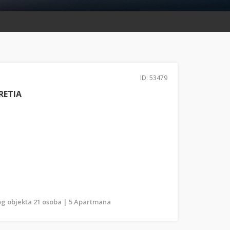
ID: 53479
RETIA
g objekta 21 osoba | 5 Apartmana