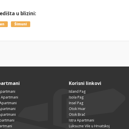
dišta u blizini:
lan
Šimuni
partmani
Korisni linkovi
Apartmani
Island Pag
 Apartmani
Isola Pag
 Apartmani
Insel Pag
partmani
Otok Hvar
Apartmani
Otok Brač
Apartmani
Istra Apartmani
artmani
Luksuzne Vile u Hrvatskoj