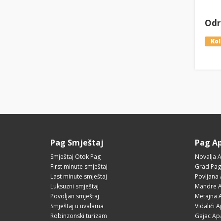
Odre
Ko
Pag Smještaj
Pag A
Smještaj Otok Pag
Novalja 
First minute smještaj
Grad Pag
Last minute smještaj
Povljana
Luksuzni smještaj
Mandre A
Povoljan smještaj
Metajna 
Smještaj u uvalama
Vidalići 
Robinzonski turizam
Gajac Ap