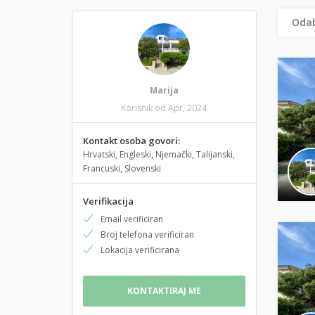
Odab
Marija
Korisnik od Apr, 2024
Kontakt osoba govori:
Hrvatski, Engleski, Njemački, Talijanski,
Francuski, Slovenski
Verifikacija
Email verificiran
Broj telefona verificiran
Lokacija verificirana
KONTAKTIRAJ ME