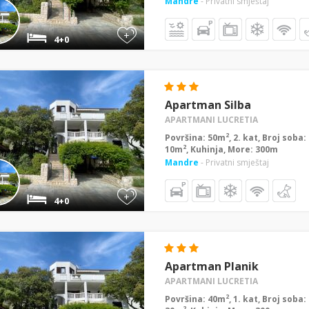
Mandre
- Privatni smještaj
+
4+0
Apartman Silba
APARTMANI LUCRETIA
2
Površina: 50m
, 2. kat, Broj soba
2
10m
, Kuhinja, More: 300m
Mandre
- Privatni smještaj
+
4+0
Apartman Planik
APARTMANI LUCRETIA
2
Površina: 40m
, 1. kat, Broj soba
2