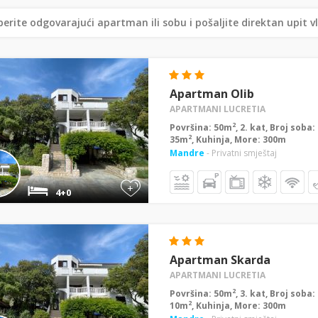
erite odgovarajući apartman ili sobu i pošaljite direktan upit v
Apartman Olib
APARTMANI LUCRETIA
2
Površina: 50m
, 2. kat, Broj soba
2
35m
, Kuhinja, More: 300m
Mandre
- Privatni smještaj
+
4+0
Apartman Skarda
APARTMANI LUCRETIA
2
Površina: 50m
, 3. kat, Broj soba
2
10m
, Kuhinja, More: 300m