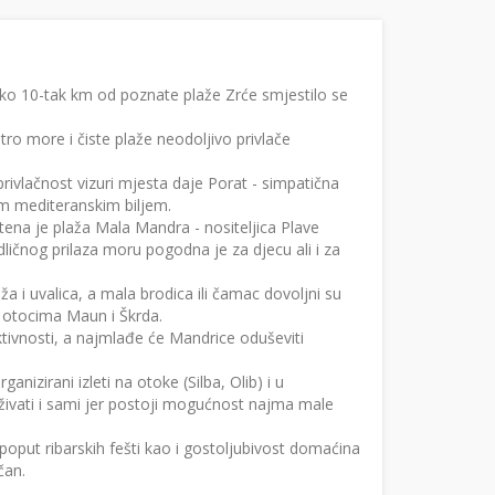
oko 10-tak km od poznate plaže Zrće smjestilo se
tro more i čiste plaže neodoljivo privlače
rivlačnost vizuri mjesta daje Porat - simpatična
m mediteranskim biljem.
tena je plaža Mala Mandra - nositeljica Plave
ičnog prilaza moru pogodna je za djecu ali i za
a i uvalica, a mala brodica ili čamac dovoljni su
 otocima Maun i Škrda.
tivnosti, a najmlađe će Mandrice oduševiti
nizirani izleti na otoke (Silba, Olib) i u
aživati i sami jer postoji mogućnost najma male
poput ribarskih fešti kao i gostoljubivost domaćina
čan.