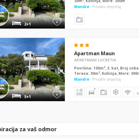
30m
, Kuhinja, More: 300m
Mandre
- Privatni smještaj
+
2+1
Apartman Maun
APARTMANI LUCRETIA
2
Površina: 100m
, 3. kat, Broj sob
2
Terasa: 30m
, Kuhinja, More: 30
Mandre
- Privatni smještaj
+
5+1
piracija za vaš odmor