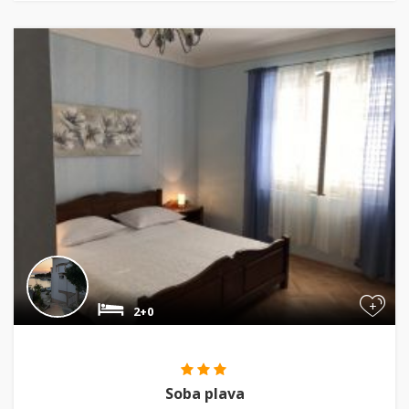
+
2+0
Soba plava