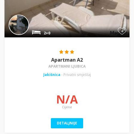
+
2+0
Apartman A2
APARTMANI LJUBICA
Jakišnica
- Privatni smještaj
N/A
Cijene
DETALJNIJE