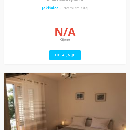
Jakišnica
- Privatni smještaj
N/A
Cijene
DETALJNIJE