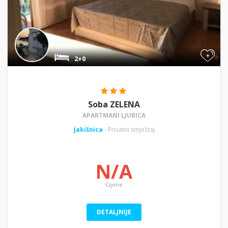
+
2+0
Soba ZELENA
APARTMANI LJUBICA
Jakišnica
- Privatni smještaj
N/A
Cijene
DETALJNIJE