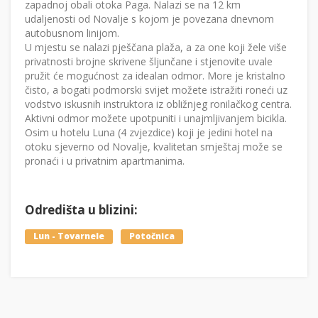
zapadnoj obali otoka Paga. Nalazi se na 12 km
udaljenosti od Novalje s kojom je povezana dnevnom
autobusnom linijom.
U mjestu se nalazi pješčana plaža, a za one koji žele više
privatnosti brojne skrivene šljunčane i stjenovite uvale
pružit će mogućnost za idealan odmor. More je kristalno
čisto, a bogati podmorski svijet možete istražiti roneći uz
vodstvo iskusnih instruktora iz obližnjeg ronilačkog centra.
Aktivni odmor možete upotpuniti i unajmljivanjem bicikla.
Osim u hotelu Luna (4 zvjezdice) koji je jedini hotel na
otoku sjeverno od Novalje, kvalitetan smještaj može se
pronaći i u privatnim apartmanima.
Odredišta u blizini:
Lun - Tovarnele
Potočnica