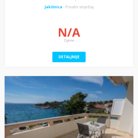
Jakišnica
- Privatni smještaj
N/A
Cijene
DETALJNIJE