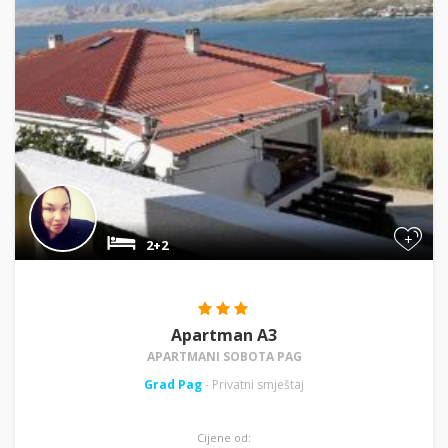
+
2+2
Apartman A3
APARTMANI SOBOTA PAG
Grad Pag
- Privatni smještaj
Cijene od: