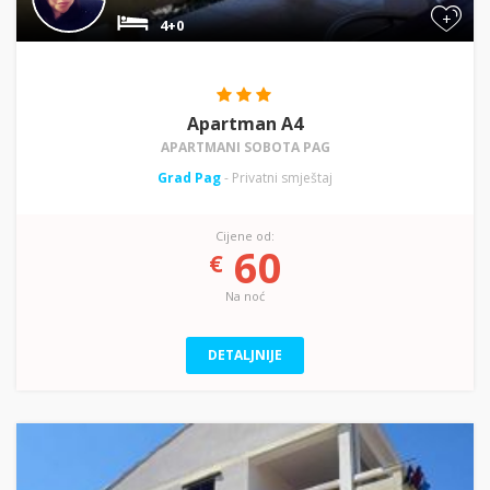
+
4+0
Apartman A4
APARTMANI SOBOTA PAG
Grad Pag
- Privatni smještaj
Cijene od:
60
€
Na noć
DETALJNIJE