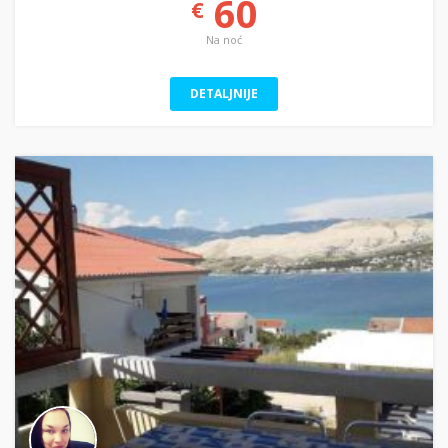
60
€
Na noć
DETALJNIJE