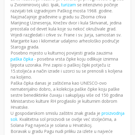
u Zvonimirovoj ulici. Ipak,
turizam
se intenzivno počinje
razvijati tek izgradnjom Paškog mosta 1968. godine.
Najznačajnije građevine u gradu su Zborna crkva
Marijinog Uznesenja, Knežev dvor i kula Skrivanat, jedina
preostala od devet kula koje su nekoć okruživale grad.
Vrijedi razgledati i crkve sv. Frane i sv. Jurja, samostan sv.
Margarite kao i kilometar udaljeno arheološko područje
Staroga grada.
Posebno mjesto u kulturnoj povijesti grada zauzima
paška čipka
- posebna vrsta čipke koju odlikuje iznimna
ljepota uzoraka. Prvi zapisi o paškoj čipki potječu iz
15.stoljeća a način izrade i uzorci su se prenosili s koljena
na koljeno.
Paška čipka danas je zaštićena kao UNESCO-ovo
nematerijalno dobro, a kolekcija paške čipke koju paške
sestre benediktinke čuvaju i sakupljaju više od 150 godina
Ministarstvo kulture RH proglasilo je kulturnim dobrom
Hrvatske.
U gospodarskom smislu zaštitni znak grada je
proizvodnja
soli
. Kvalitetna sol proizvodi se ovdje već stoljećima, a
Solana Pag najveća je solana u Hrvatskoj.
Boravak u gradu Pagu nudi priliku za izlete u najveće