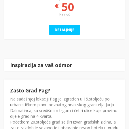
50
€
Na noć
DETALJNIJE
Inspiracija za vaš odmor
Zašto Grad Pag?
Na sadašnjoj lokaciji Pag je izgrađen u 15.stoljeću po
urbanističkom planu poznatog hrvatskog graditelja Jurja
Dalmatinca, sa središnjim trgom i četiri ulice koje pravilno
dijele grad na 4 kvarta.
Početkom 20.stoljeća grad se širi izvan gradskih zidina, a
za to razdoblje vezano je i otvaranje prvog hotela u gradu