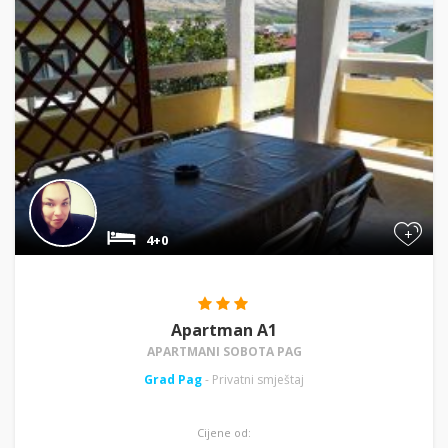
+
4+0
Apartman A1
APARTMANI SOBOTA PAG
Grad Pag
- Privatni smještaj
Cijene od: