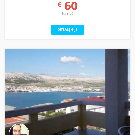
60
€
Na noć
DETALJNIJE