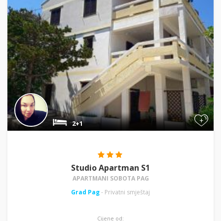
+
2+1
Studio Apartman S1
APARTMANI SOBOTA PAG
Grad Pag
- Privatni smještaj
Cijene od: