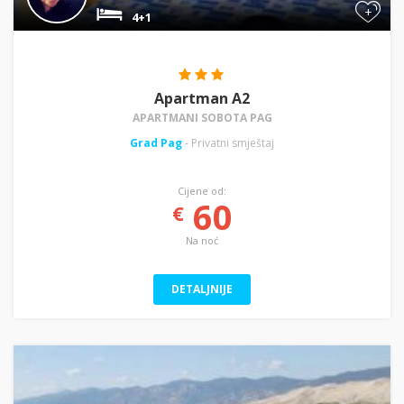
+
4+1
Apartman A2
APARTMANI SOBOTA PAG
Grad Pag
- Privatni smještaj
Cijene od:
60
€
Na noć
DETALJNIJE