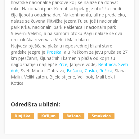
hrvatske nacionalne parkove koji se nalaze na dohvat
ruke. Nacionalni park Kornati arhipelag je otočića i hridi
čija ljepota oduzima dah. Na kontinentu, ali ne predaleko,
nalaze se čuvena Plitvička jezera.Tu su još i nacionalni
park Krka, nacionalni park Paklenica i nacionalni park
Sjeverni Velebit, a na samom otoku Pagu nalaze se dva
ornitološka rezervata Velo i Malo blato.
Najveća pješčana plaža u neposrednoj blizini stare
gradske jezgre je
Prosika
, a u Paškom zaljevu pruža se 27
km pješčanih, šljunačnih i kamenih plaža od kojih su
najpoznatije i najljepše
Zrće
, Janjeće vode,
Beritnica
,
Sveti
duh
, Sveti Marko, Dubrava,
Bošana
,
Caska
,
Ručica
, Slana,
Malin, Veliki zaton, Bijele stijene, Veli bok, Mali bok i
Kotica.
Odredišta u blizini:
Dinjiška
Košljun
Bošana
Smokvica