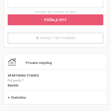
Kontaktirajte vlasnika direktno
POŠALJI UPIT
DODAJ U TRIP PLANNER
Privatni smještaj
APARTMANI STANKO
Put porta 7
Kustići
+
Statistika