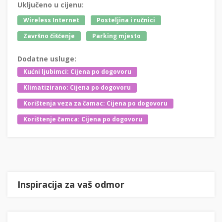
Uključeno u cijenu:
Wireless Internet
Posteljina i ručnici
Završno čišćenje
Parking mjesto
Dodatne usluge:
Kućni ljubimci: Cijena po dogovoru
Klimatizirano: Cijena po dogovoru
Korištenja veza za čamac: Cijena po dogovoru
Korištenje čamca: Cijena po dogovoru
Inspiracija za vaš odmor