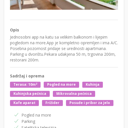
Opis
Jednosobni app na katu sa velikim balkonom i lijepim
pogledom na more.App je kompletno opremljen i ima A/C.
Posebna pozornost pridaje se urednosti apartmana.
Parking u dvorištu.Pekara udakjena 50 m, trgovina 200m,
restorani 200m.
Sadržaj i oprema
2
Terasa: 10m
Pogled na more
Kuhinja
Kuhinjska pećnica
Mikrovalna pećnica
Kafe aparat
Frižider
Posuđe i pribor za jelo
Pogled na more
Parking
Satelitska televizija