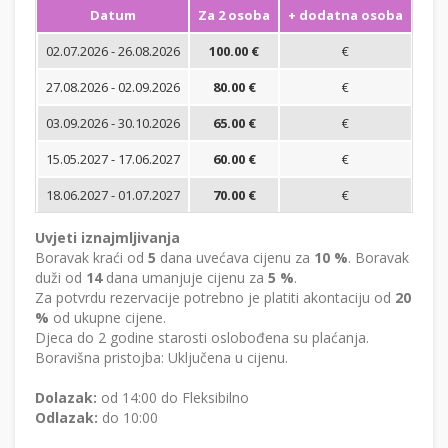
Datum
Za 2 osoba
+ dodatna osoba
Min
02.07.2026 - 26.08.2026
100.00 €
€
27.08.2026 - 02.09.2026
80.00 €
€
03.09.2026 - 30.10.2026
65.00 €
€
15.05.2027 - 17.06.2027
60.00 €
€
18.06.2027 - 01.07.2027
70.00 €
€
Uvjeti iznajmljivanja
Boravak kraći od
5
dana uvećava cijenu za
10 %
. Boravak
duži od
14
dana umanjuje cijenu za
5 %
.
Za potvrdu rezervacije potrebno je platiti akontaciju od
20
%
od ukupne cijene.
Djeca do 2 godine starosti oslobođena su plaćanja.
Boravišna pristojba: Uključena u cijenu.
Dolazak:
od 14:00 do Fleksibilno
Odlazak:
do 10:00