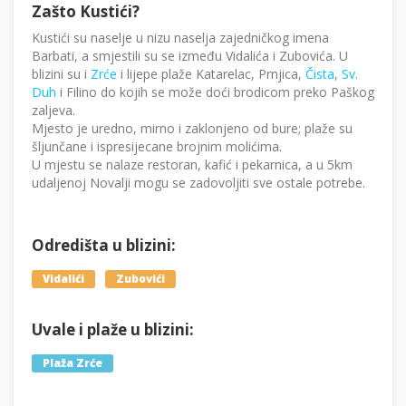
Zašto Kustići?
Kustići su naselje u nizu naselja zajedničkog imena
Barbati, a smjestili su se između Vidalića i Zubovića. U
blizini su i
Zrće
i lijepe plaže Katarelac, Prnjica,
Čista
,
Sv.
Duh
i Filino do kojih se može doći brodicom preko Paškog
zaljeva.
Mjesto je uredno, mirno i zaklonjeno od bure; plaže su
šljunčane i ispresijecane brojnim molićima.
U mjestu se nalaze restoran, kafić i pekarnica, a u 5km
udaljenoj Novalji mogu se zadovoljiti sve ostale potrebe.
Odredišta u blizini:
Vidalići
Zubovići
Uvale i plaže u blizini:
Plaža Zrće