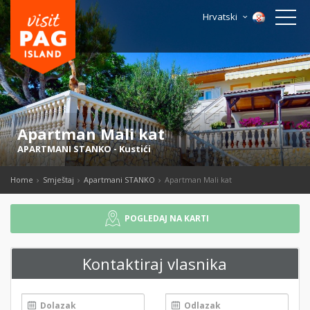
Hrvatski
Apartman Mali kat
APARTMANI STANKO
-
Kustići
Home
Smještaj
Apartmani STANKO
Apartman Mali kat
POGLEDAJ NA KARTI
Kontaktiraj vlasnika