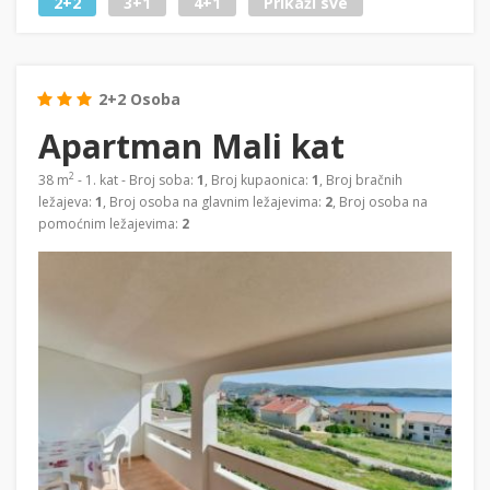
2+2
3+1
4+1
Prikaži sve
2+2 Osoba
Apartman Mali kat
2
38 m
- 1. kat - Broj soba:
1
, Broj kupaonica:
1
, Broj bračnih
ležajeva:
1
, Broj osoba na glavnim ležajevima:
2
, Broj osoba na
pomoćnim ležajevima:
2