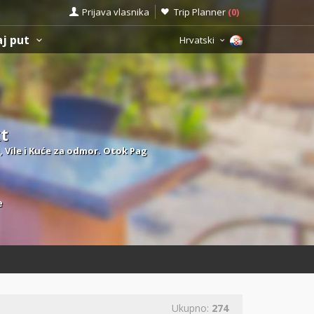
Prijava vlasnika
Trip Planner
(
0
)
aj put
Hrvatski
t
, Vile i Kuće za odmor. Otok Pag
e
Ukupno:
274