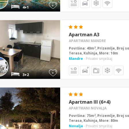
+
4+1
Apartman A3
APARTMANI MANDRE
2
Površina: 40m
, Prizemlje, Broj s
Terasa, Kuhinja, More: 10m
Mandre
- Privatni smještaj
+
3+2
Apartman III (6+4)
APARTMANI NOVALJA
2
Površina: 75m
, Prizemlje, Broj s
Terasa, Kuhinja, More: 80m
Novalja
- Privatni smještaj