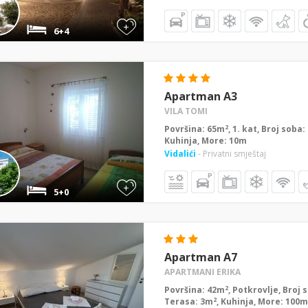
+
6+4
Apartman A3
VILA TOMI
2
Površina: 65m
, 1. kat, Broj soba
Kuhinja, More: 10m
Vidalići
- Privatni smještaj
+
5+0
Apartman A7
APARTMANI ERIKA
2
Površina: 42m
, Potkrovlje, Broj 
2
Terasa: 3m
, Kuhinja, More: 100m