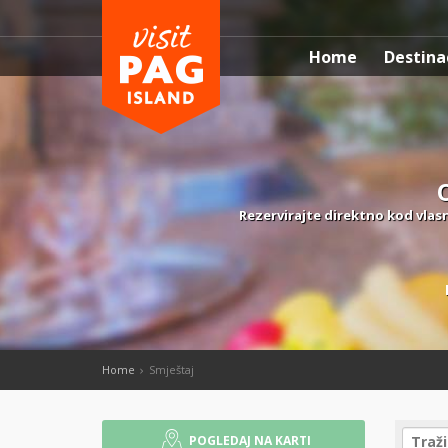
Home
Destina
Rezervirajte direktno kod vlasn
Home
Smještaj
POGLEDAJ NA KARTI