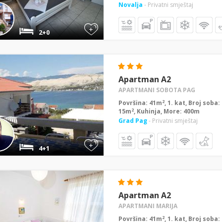
Novalja
- Privatni smještaj
+
2+0
Apartman A2
APARTMANI SOBOTA PAG
2
Površina: 41m
, 1. kat, Broj soba
2
15m
, Kuhinja, More: 400m
Grad Pag
- Privatni smještaj
+
4+1
Apartman A2
APARTMANI MARIJA
2
Površina: 41m
, 1. kat, Broj soba