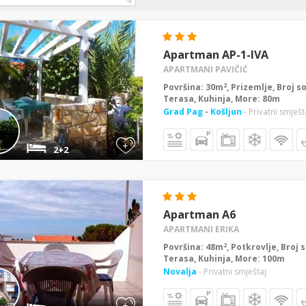
Apartman AP-1-IVA
APARTMANI PAVIČIĆ
2
Površina: 30m
, Prizemlje, Broj s
Terasa, Kuhinja, More: 80m
Grad Pag
-
Košljun
- Privatni smješt
+
2+2
Apartman A6
APARTMANI ERIKA
2
Površina: 48m
, Potkrovlje, Broj 
Terasa, Kuhinja, More: 100m
Novalja
- Privatni smještaj
+