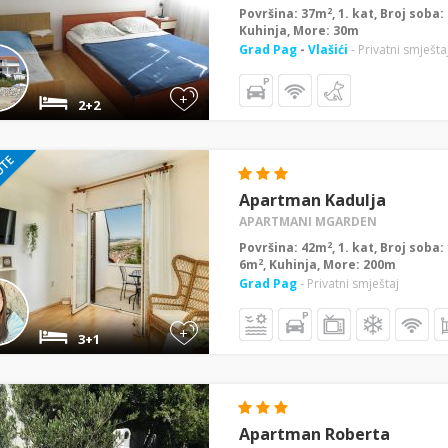
2
Površina: 37m
, 1. kat, Broj soba
Kuhinja, More: 30m
Grad Pag
-
Vlašići
- Privatni smješta
+
2+2
Apartman Kadulja
APARTMANI MGARDEN
2
Površina: 42m
, 1. kat, Broj soba
2
6m
, Kuhinja, More: 200m
Grad Pag
- Privatni smještaj
+
3+1
Apartman Roberta