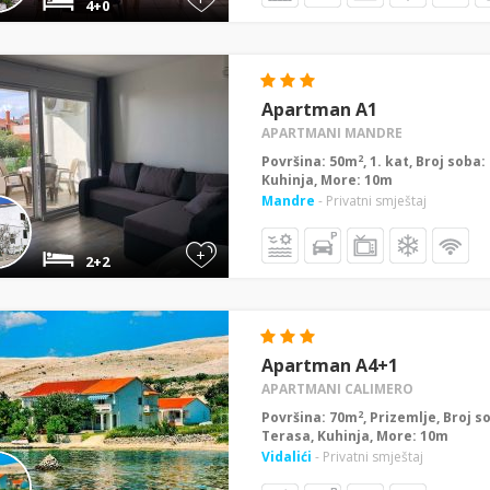
4+0
Apartman A1
APARTMANI MANDRE
2
Površina: 50m
, 1. kat, Broj soba
Kuhinja, More: 10m
Mandre
- Privatni smještaj
+
2+2
Apartman A4+1
APARTMANI CALIMERO
2
Površina: 70m
, Prizemlje, Broj s
Terasa, Kuhinja, More: 10m
Vidalići
- Privatni smještaj