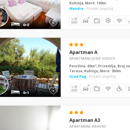
Kuhinja, More: 100m
Mandre
- Privatni smještaj
+
4+0
Apartman A
APARTMANI JOSIP VODICE
2
Površina: 60m
, Prizemlje, Broj s
Terasa, Kuhinja, More: 300m
Grad Pag
- Privatni smještaj
+
4+1
Apartman A3
APARTMANI SIKAVAC