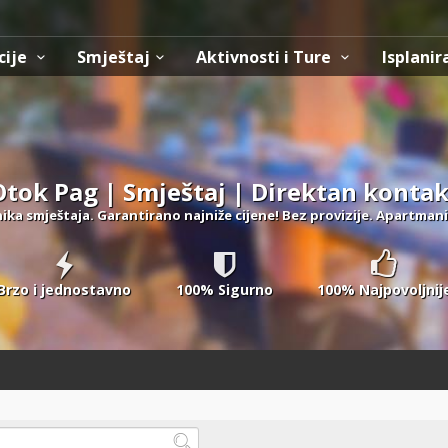
cije
Smještaj
Aktivnosti i Ture
Isplanir
Otok Pag | Smještaj | Direktan kontak
ika smještaja. Garantirano najniže cijene! Bez provizije. Apartmani
Brzo i jednostavno
100% Sigurno
100% Najpovoljnij