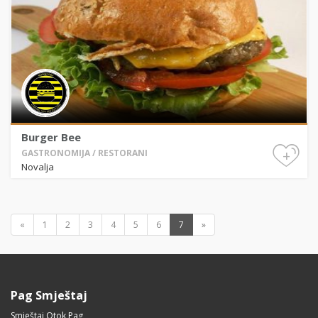
Burger Bee
+
GASTRONOMIJA / RESTORANI
Novalja
«
1
2
3
4
5
6
7
»
Pag Smještaj
Smještaj Otok Pag