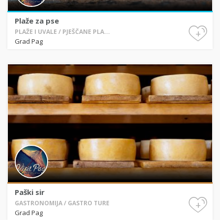
Plaže za pse
+
PLAŽE I UVALE / PJEŠČANE PLA...
Grad Pag
Paški sir
+
GASTRONOMIJA / GASTRO TURE
Grad Pag