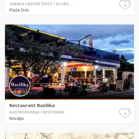
+
ZABAVA I NOĆNI ŽIVOT / KLUBO...
Plaža Zrće
Restaurant Bazilika
+
GASTRONOMIJA / RESTORANI
Novalja