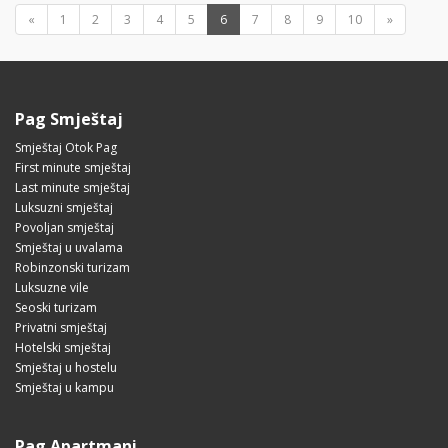
«
1
2
3
4
5
6
7
8
9
10
»
Pag Smještaj
Smještaj Otok Pag
First minute smještaj
Last minute smještaj
Luksuzni smještaj
Povoljan smještaj
Smještaj u uvalama
Robinzonski turizam
Luksuzne vile
Seoski turizam
Privatni smještaj
Hotelski smještaj
Smještaj u hostelu
Smještaj u kampu
Pag Apartmani