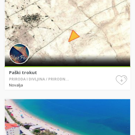
Paški trokut
+
PRIRODA I DIVLJINA / PRIRODN...
Novalja