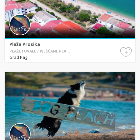
Plaža Prosika
+
PLAŽE I UVALE / PJEŠČANE PLA...
Grad Pag