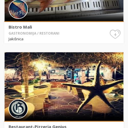
Bistro Mali
+
GASTRONOMIJA / RESTORANI
Jakišnica
Restaurant-Pizzeria Genius