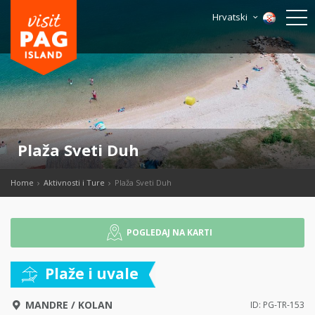
Hrvatski
Plaža Sveti Duh
Home
Aktivnosti i Ture
Plaža Sveti Duh
POGLEDAJ NA KARTI
Plaže i uvale
MANDRE
/
KOLAN
ID: PG-TR-153