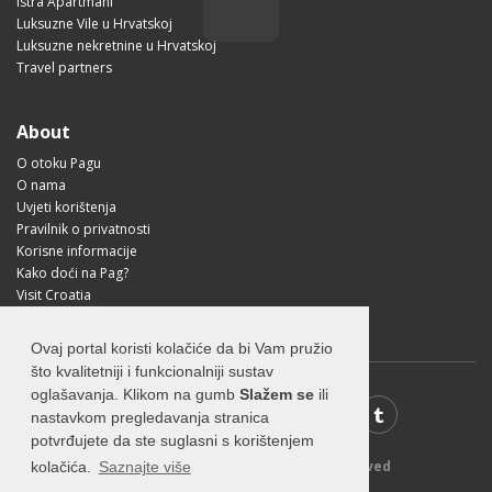
Istra Apartmani
Luksuzne Vile u Hrvatskoj
Luksuzne nekretnine u Hrvatskoj
Travel partners
About
O otoku Pagu
O nama
Uvjeti korištenja
Pravilnik o privatnosti
Korisne informacije
Kako doći na Pag?
Visit Croatia
Ovaj portal koristi kolačiće da bi Vam pružio
što kvalitetniji i funkcionalniji sustav
oglašavanja. Klikom na gumb
Slažem se
ili
nastavkom pregledavanja stranica
potvrđujete da ste suglasni s korištenjem
© 2026 Visit-Pag.com - All rights reserved
kolačića.
Saznajte više