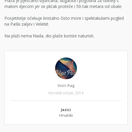
Plaža je pješčano-šljunčana, dugačka i pogodna za obitelji s
malom djecom jer se plićak proteže i 50-tak metara od obale.
Posjetitelje očekuje kristalno čisto more i spektakularni pogled
na Paški zaljev i Velebit.
Na plaži nema hlada, dio plaže koriste naturisti.
Visit-Pag
Korisnik od Jan, 2014
Jezici
Hrvatski