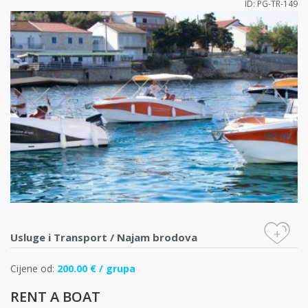
ID: PG-TR-149
+
Usluge i Transport
/
Najam brodova
Cijene od:
200.00 € / grupa
RENT A BOAT