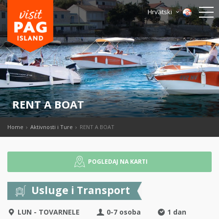
Hrvatski
RENT A BOAT
Home
Aktivnosti i Ture
RENT A BOAT
POGLEDAJ NA KARTI
Usluge i Transport
LUN - TOVARNELE
0-7 osoba
1 dan