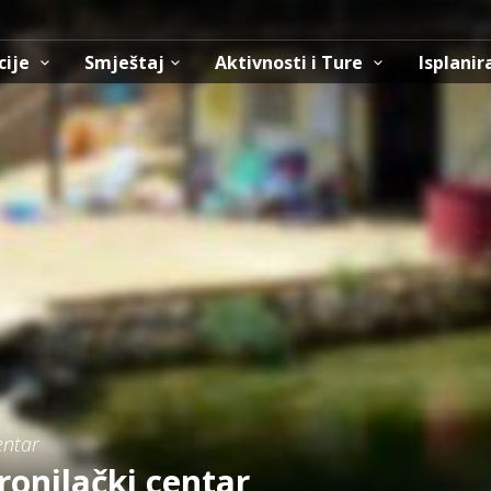
cije
Smještaj
Aktivnosti i Ture
Isplanir
entar
ronilački centar