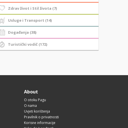
Zdrav život i Stil života (7)
Usluge i Transport (14)
Događanja (38)
Turistički vodič (172)
About
O otoku Pagu
O nama
Uvjeti korištenja
Pravilnik o privatnosti
Korisne informacije