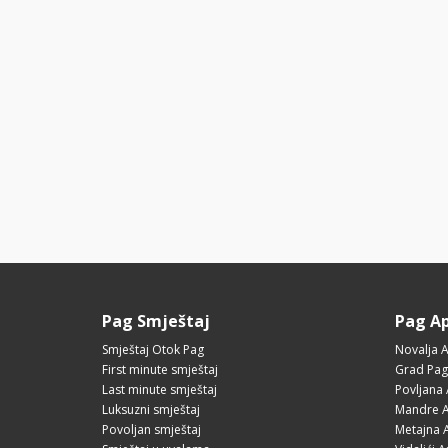
Pag Smještaj
Pag A
Smještaj Otok Pag
Novalja 
First minute smještaj
Grad Pag
Last minute smještaj
Povljana
Luksuzni smještaj
Mandre A
Povoljan smještaj
Metajna 