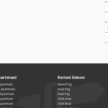
partmani
Korisni linkovi
Apartmani
Island Pag
 Apartmani
Isola Pag
 Apartmani
Insel Pag
partmani
Otok Hvar
Apartmani
Otok Brač