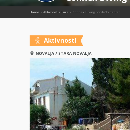
Home
Aktivnosti i Ture
Connex Diving ronilački centar
Aktivnosti
NOVALJA
/
STARA NOVALJA