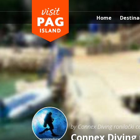
Home
Destina
by Connex Diving ronilački c
Connex Diving 