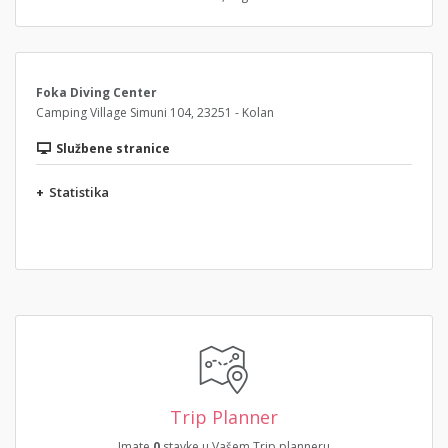
Foka Diving Center
Camping Village Simuni 104, 23251 - Kolan
Službene stranice
+
Statistika
Trip Planner
Imate
0
stavke u Vašem Trip planneru