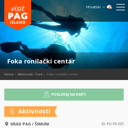
Hrvatski
Foka ronilački centar
Home
Aktivnosti i Ture
Foka ronilački centar
POGLEDAJ NA KARTI
Aktivnosti
GRAD PAG
/
ŠIMUNI
ID: PG-TR-325