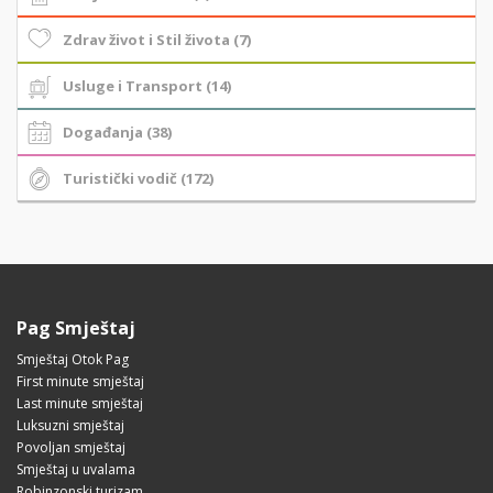
Zdrav život i Stil života (7)
Usluge i Transport (14)
Događanja (38)
Turistički vodič (172)
Pag Smještaj
Smještaj Otok Pag
First minute smještaj
Last minute smještaj
Luksuzni smještaj
Povoljan smještaj
Smještaj u uvalama
Robinzonski turizam