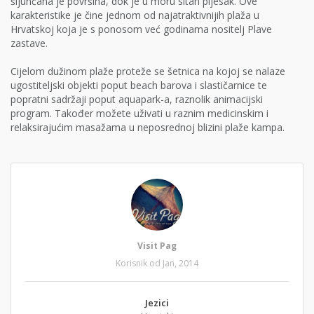
šljunčana je površina, dok je u moru sitan pijesak. Ove
karakteristike je čine jednom od najatraktivnijih plaža u
Hrvatskoj koja je s ponosom već godinama nositelj Plave
zastave.
Cijelom dužinom plaže proteže se šetnica na kojoj se nalaze
ugostiteljski objekti poput beach barova i slastičarnice te
popratni sadržaji poput aquapark-a, raznolik animacijski
program. Također možete uživati u raznim medicinskim i
relaksirajućim masažama u neposrednoj blizini plaže kampa.
Visit Pag
Korisnik od Jan, 2014
Jezici