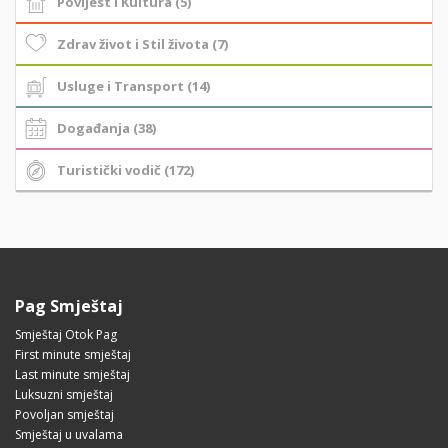
Povijest i Kultura (5)
Zdrav život i Stil života (7)
Usluge i Transport (14)
Događanja (38)
Turistički vodič (172)
Pag Smještaj
Smještaj Otok Pag
First minute smještaj
Last minute smještaj
Luksuzni smještaj
Povoljan smještaj
Smještaj u uvalama