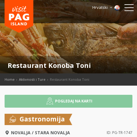
Hrvatski
Restaurant Konoba Toni
Home
Aktivnosti i Ture
Restaurant Konoba Toni
POGLEDAJ NA KARTI
Gastronomija
NOVALJA
/
STARA NOVALJA
ID: PG-TR-1747