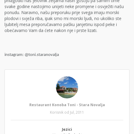
prilagoditi naš jelovnik željama naših gostiju pa samim time
svake godine nastojimo unijeti neke promjene i osvježiti našu
ponudu. Naravno, našu preporuku prije svega imaju morski
plodovi i svježa riba, ipak smo mi morski ljudi, no ukoliko ste
ljubitelj mesa preporučavamo pašku janjetinu ispod peke i
obećavamo Vam da ćete nakon nje i prste lizati.
instagram: @toni.staranovalja
Restaurant Konoba Toni - Stara Novalja
Korisnik od Jul, 2011
Jezici