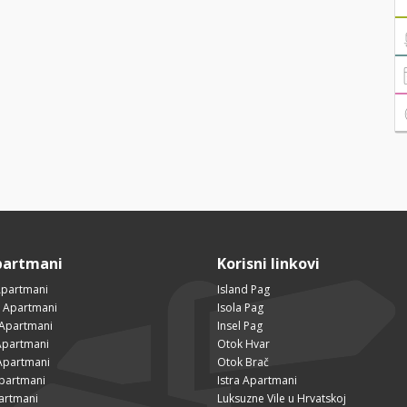
partmani
Korisni linkovi
Apartmani
Island Pag
 Apartmani
Isola Pag
 Apartmani
Insel Pag
partmani
Otok Hvar
Apartmani
Otok Brač
Apartmani
Istra Apartmani
artmani
Luksuzne Vile u Hrvatskoj