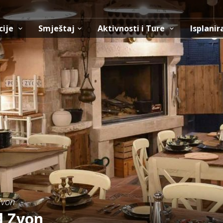
cije
Smještaj
Aktivnosti i Ture
Isplanir
Zvon
d Zvon