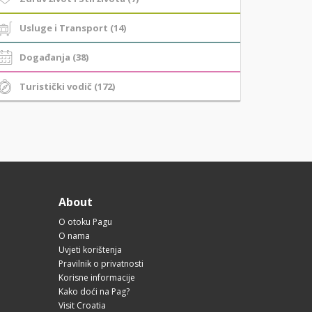
Usluge i Transport (14)
Događanja (38)
Turistički vodič (172)
About
O otoku Pagu
O nama
Uvjeti korištenja
Pravilnik o privatnosti
Korisne informacije
Kako doći na Pag?
Visit Croatia