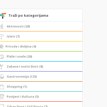
Traži po kategorijama
Aktivnosti (29)
Izleti (7)
Priroda i divljina (4)
Plaže i uvale (26)
Zabava i noćni život (8)
Gastronomija (123)
Shopping (1)
Povijest i Kultura (5)
Zdrav život i Stil života (7)