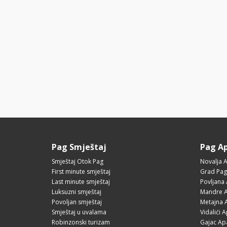
Pag Smještaj
Pag A
Smještaj Otok Pag
Novalja 
First minute smještaj
Grad Pag
Last minute smještaj
Povljana
Luksuzni smještaj
Mandre A
Povoljan smještaj
Metajna 
Smještaj u uvalama
Vidalići 
Robinzonski turizam
Gajac Ap