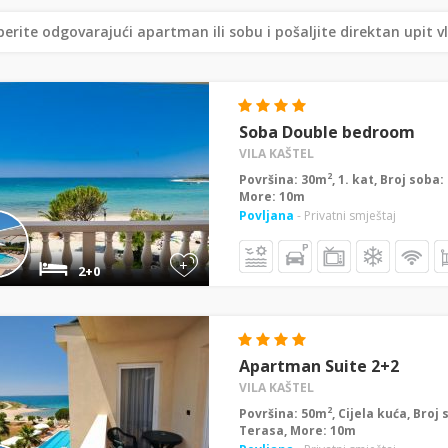
erite odgovarajući apartman ili sobu i pošaljite direktan upit v
Soba Double bedroom
VILA KAŠTEL
2
Površina: 30m
, 1. kat, Broj soba
More: 10m
Povljana
- Privatni smještaj
+
2+0
Apartman Suite 2+2
VILA KAŠTEL
2
Površina: 50m
, Cijela kuća, Broj
Terasa, More: 10m