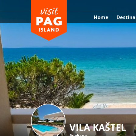
Home
Destina
VILA KAŠTEL
Povljana