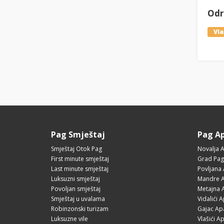
Odre
Vla
Pag Smještaj
Pag A
Smještaj Otok Pag
Novalja 
First minute smještaj
Grad Pag
Last minute smještaj
Povljana
Luksuzni smještaj
Mandre A
Povoljan smještaj
Metajna 
Smještaj u uvalama
Vidalići 
Robinzonski turizam
Gajac Ap
Luksuzne vile
Vlašići A