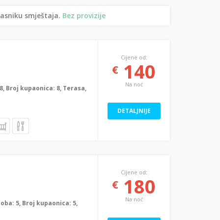
lasniku smještaja.
Bez provizije
Cijene od:
140
€
Na noć
: 8, Broj kupaonica: 8, Terasa,
DETALJNIJE
Cijene od:
180
€
Na noć
 soba: 5, Broj kupaonica: 5,