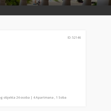
ID: 52146
g objekta 24 osoba | 4 Apartmana , 1 Soba