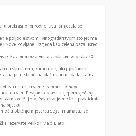
 prekrasnoj prirodnoj uvali smjestila se
vljenje poljodjelstvom i vinogradarstvom stoljećima
re i Nove Povljane - izgleda kao zelena oaza usred
s je Povljana razvijeni općinski centar s oko 800
ti na šljunčanim, kamenitim, ali i pješčanim
krasna je to šljunčana plaža s puno hlada, kafića,
udi. Na usluzi su vam restorani i konobe
truditi da vam Povljana ostane u lijepom sjećanju.
rtskim sadržajima. Rekreiranje možete prakticirati
na pijesku.
pomoć u obližnjem jezercu Segal i namazati se
oške rezervate Veliko i Malo Blato.