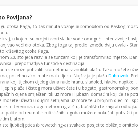
to Povljana?
ugu otoka Paga, 15-tak minuta vožnje automobilom od Paškog mosta, u
ana.
e kraj, u kojem su brojni izvori slatke vode omogućili intenzivnije ba
anjivao veći dio otoka. Zbog toga taj predio između dviju uvala - Sta
ito krševitog otoka Paga.
nom 20. stoljeća razvija se turizam koji je transformirao mjesto. Dana
vnika i prepoznatljiva turistička destinacija.
ana se može pohvaliti kilometrima raznolikih plaža. Tako možete uživa
ama, posebno ako imate malu djecu. Najživlja je plaža
Dubrovnik
. Pre
rana koji tijekom cijelog dana nude hranu, sladoled, hladne napitke…
lijepih plaža i čistog mora uživat ćete i u bogatoj gastronomskoj pon
upačnih cijena smješteni tik uz more i ljubazni domaćini koji će se po
 možete uživati u dugim šetnjama uz more te u brojnim dječjim i spo
niskim terenima, nogometnom igralištu, boćalištu te zaigrati odbojku 
ko patite od reumatskih ili sličnih tegoba možete pokušati potražiti 
vitim blatom.
 ste ljubitelj ptica (birdwatching-a) svakako posjetite obližnje ornitol