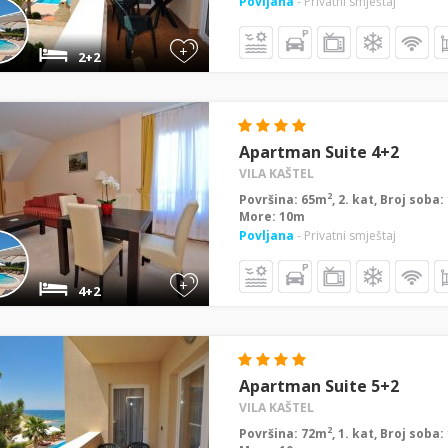
Povljana
- Privatni smještaj
+
2+2
Apartman Suite 4+2
VILA KAŠTEL
2
Površina: 65m
, 2. kat, Broj soba
More: 10m
Povljana
- Privatni smještaj
+
4+2
Apartman Suite 5+2
VILA KAŠTEL
2
Površina: 72m
, 1. kat, Broj soba