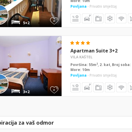
More: 10m
Povljana
- Privatni smještaj
+
5+2
Apartman Suite 3+2
VILA KAŠTEL
2
Površina: 55m
, 2. kat, Broj soba
More: 10m
Povljana
- Privatni smještaj
+
3+2
piracija za vaš odmor