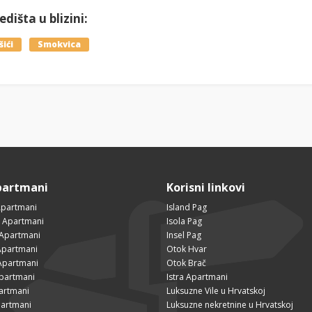
dišta u blizini:
šići
Smokvica
partmani
Korisni linkovi
Apartmani
Island Pag
 Apartmani
Isola Pag
 Apartmani
Insel Pag
partmani
Otok Hvar
Apartmani
Otok Brač
Apartmani
Istra Apartmani
artmani
Luksuzne Vile u Hrvatskoj
partmani
Luksuzne nekretnine u Hrvatskoj