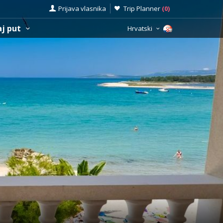
Prijava vlasnika
Trip Planner
(
0
)
aj put
Hrvatski