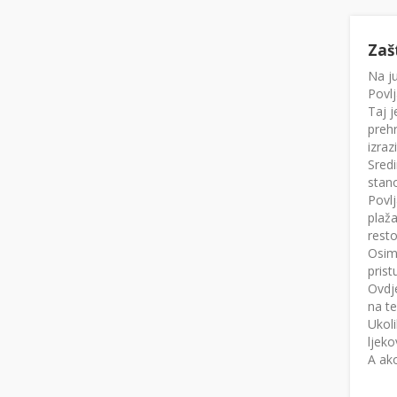
Zaš
Na j
Povlj
Taj j
prehr
izraz
Sredi
stano
Povlj
plaž
resto
Osim 
prist
Ovdje
na te
Ukoli
ljeko
A ako