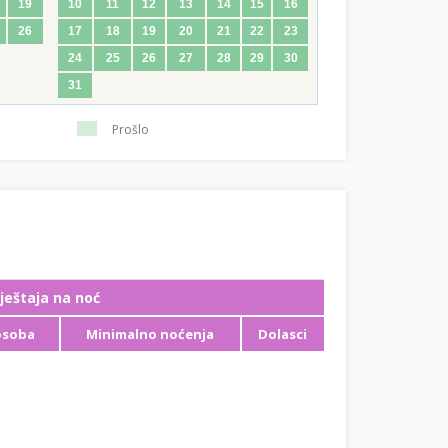
19
10
11
12
13
14
15
16
26
17
18
19
20
21
22
23
24
25
26
27
28
29
30
31
Prošlo
ještaja na noć
osoba
Minimalno noćenja
Dolasci