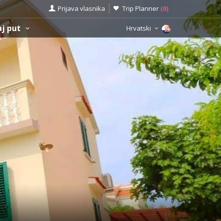
Prijava vlasnika
Trip Planner
(
0
)
aj put
Hrvatski