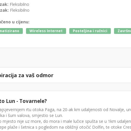
zak:
Fleksibilno
zak:
Fleksibilno
učeno u cijenu:
matizirano
Wireless Internet
Posteljina i ručnici
Završno
piracija za vaš odmor
to Lun - Tovarnele?
jsjevernijem rtu otoka Paga, na 20-ak km udaljenosti od Novalje, ur
ka i šum valova, smjestio se Lun.
 mjesto nije uz more, do mora i male lučice spušta se u 1km udalje
jepe plaže i šetnica s pogledom na obližnji otočić Dolfin, te otoke Cres 