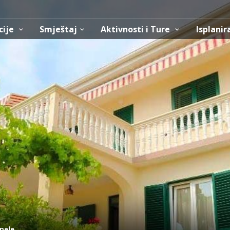
cije
Smještaj
Aktivnosti i Ture
Isplanir
rnele