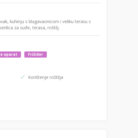
vak, kuhinju s blagavaonicom i veliku terasu s
rilica za suđe, terasa, roštilj.
e aparat
Frižider
Korištenje roštilja