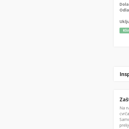
Dola
Odla
Uklj
Kli
Ins
Zaš
Na na
cvrča
Samo
preli