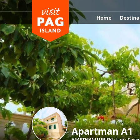
Home
Destina
Apartman A1
APARTMANI LUNJSKI
-
Lun - Tova