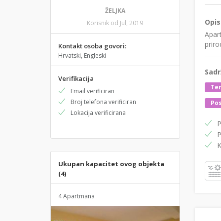
ŽELJKA
Opis
Korisnik od Jul, 2019
Apart
priro
Kontakt osoba govori:
Hrvatski, Engleski
Sadr
Verifikacija
Te
Email verificiran
Broj telefona verificiran
Pos
Lokacija verificirana
P
P
K
Ukupan kapacitet ovog objekta
(4)
4 Apartmana