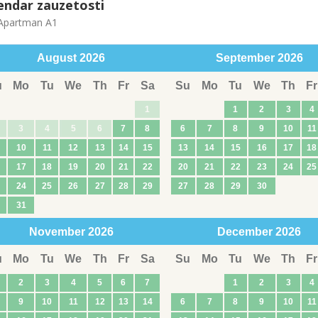
endar zauzetosti
partman A1
August
2026
September
2026
u
Mo
Tu
We
Th
Fr
Sa
Su
Mo
Tu
We
Th
Fr
1
1
2
3
4
3
4
5
6
7
8
6
7
8
9
10
11
10
11
12
13
14
15
13
14
15
16
17
18
17
18
19
20
21
22
20
21
22
23
24
25
24
25
26
27
28
29
27
28
29
30
31
November
2026
December
2026
u
Mo
Tu
We
Th
Fr
Sa
Su
Mo
Tu
We
Th
Fr
2
3
4
5
6
7
1
2
3
4
9
10
11
12
13
14
6
7
8
9
10
11