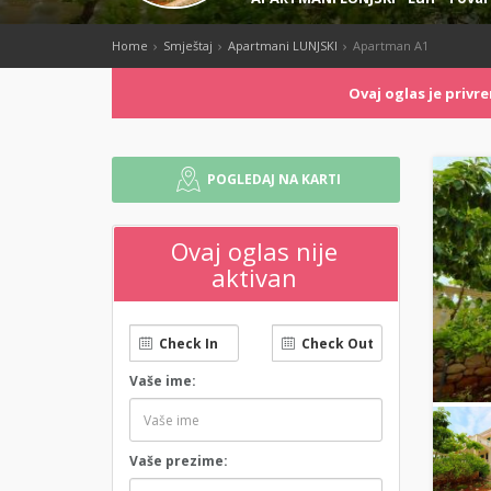
Home
Smještaj
Apartmani LUNJSKI
Apartman A1
Ovaj oglas je priv
POGLEDAJ NA KARTI
Ovaj oglas nije
aktivan
Vaše ime:
Vaše prezime: