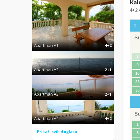
Kal
4+2
A
S
Apartman A1
4+2
2
9
Apartman A2
2+1
16
23
30
Apartman A3
2+1
S
Apartman A4
4+2
1
Prikaži svih 4 oglasa
8