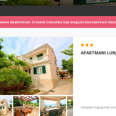
remeno deaktiviran. U ovom trenutku nije moguće kontaktirati vlasn
APARTMANI LUNJ
Ukupan kapacitet ovo