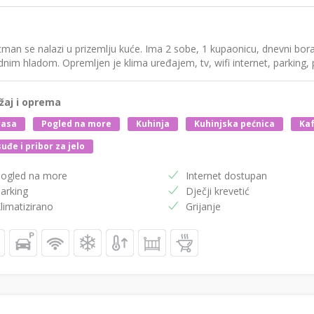
man se nalazi u prizemlju kuće. Ima 2 sobe, 1 kupaonicu, dnevni bora
dnim hladom. Opremljen je klima uređajem, tv, wifi internet, parking, pe
žaj i oprema
rasa
Pogled na more
Kuhinja
Kuhinjska pećnica
Kaf
uđe i pribor za jelo
ogled na more
Internet dostupan
arking
Dječji krevetić
limatizirano
Grijanje