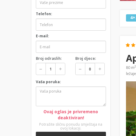
Telefon:
4+
E-mail:
A
Broj odraslih:
Broj djece:
2
80 m
ležaj
Vaša poruka:
Ovaj oglas je privremeno
deaktiviran!
Potražite sličnu ponudu smještaja na
ovoj lokaciji.