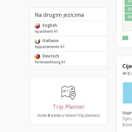
15
22
Na drugim jezicima
29
English
Apartment A1
Italiano
Appartamento A1
Deutsch
Ferienwohnung A1
Cij
4+2
A
Trip Planner
Uvje
Imate
0
stavke u Vašem Trip planneru
Djeca
Borav