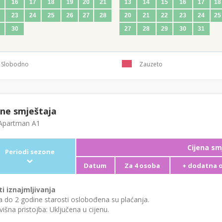
16
17
18
19
20
21
13
14
15
16
17
18
23
24
25
26
27
28
20
21
22
23
24
25
30
27
28
29
30
31
Slobodno
Zauzeto
ene smještaja
partman A1
Cijena sm
Periodi sezone
Datum
Za 4 osoba
+ dodatna 
ti iznajmljivanja
 do 2 godine starosti oslobođena su plaćanja.
išna pristojba: Uključena u cijenu.