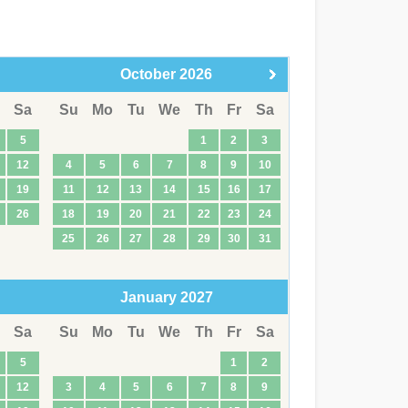
October
2026
Sa
Su
Mo
Tu
We
Th
Fr
Sa
5
1
2
3
12
4
5
6
7
8
9
10
19
11
12
13
14
15
16
17
26
18
19
20
21
22
23
24
25
26
27
28
29
30
31
January
2027
Sa
Su
Mo
Tu
We
Th
Fr
Sa
5
1
2
12
3
4
5
6
7
8
9