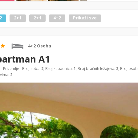
2
2+1
2+1
4+2
Prikaži sve
4+2 Osoba
partman A1
- Prizemlje - Broj soba:
2
, Broj kupaonica:
1
, Broj bračnih ležajeva:
2
, Broj osob
evima:
2