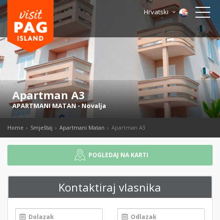
Hrvatski
Apartman A3
APARTMANI MATAN
-
Novalja
Home
Smještaj
Apartmani Matan
Apartman A3
POGLEDAJ NA KARTI
Kontaktiraj vlasnika