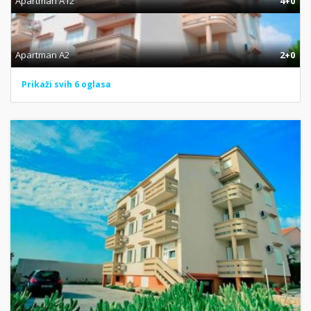
Apartman A12
4+0
Apartman A2
2+0
Prikaži svih 6 oglasa