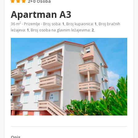
2+0 Osoba
Apartman A3
2
36 m
- Prizemlje - Broj soba:
1
, Broj kupaonica:
1
, Broj bračnih
ležajeva:
1
, Broj osoba na glavnim ležajevima:
2
,
Opis