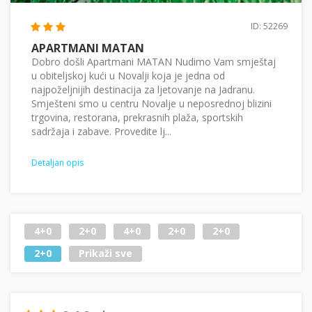
ID: 52269
APARTMANI MATAN
Dobro došli Apartmani MATAN Nudimo Vam smještaj
u obiteljskoj kući u Novalji koja je jedna od
najpoželjnijih destinacija za ljetovanje na Jadranu.
Smješteni smo u centru Novalje u neposrednoj blizini
trgovina, restorana, prekrasnih plaža, sportskih
sadržaja i zabave. Provedite lj...
Detaljan opis
4+0
2+0
4+0
2+0
2+0
2+0
Prikaži sve