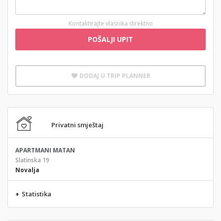
Kontaktirajte vlasnika direktno
POŠALJI UPIT
DODAJ U TRIP PLANNER
Privatni smještaj
APARTMANI MATAN
Slatinska 19
Novalja
+
Statistika