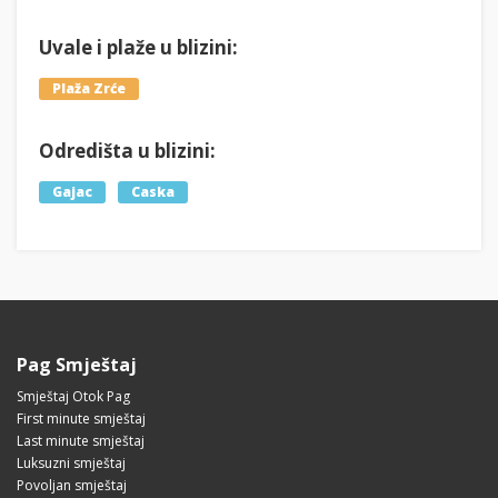
Uvale i plaže u blizini:
Plaža Zrće
Odredišta u blizini:
Gajac
Caska
Pag Smještaj
Smještaj Otok Pag
First minute smještaj
Last minute smještaj
Luksuzni smještaj
Povoljan smještaj