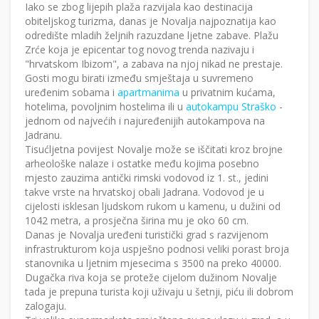
Iako se zbog lijepih plaža razvijala kao destinacija
obiteljskog turizma, danas je Novalja najpoznatija kao
odredište mladih željnih razuzdane ljetne zabave. Plažu
Zrće koja je epicentar tog novog trenda nazivaju i
"hrvatskom Ibizom", a zabava na njoj nikad ne prestaje.
Gosti mogu birati između smještaja u suvremeno
uređenim sobama i
apartmanima
u privatnim kućama,
hotelima, povoljnim hostelima ili u
autokampu Straško
-
jednom od najvećih i najuređenijih autokampova na
Jadranu.
Tisućljetna povijest Novalje može se iščitati kroz brojne
arheološke nalaze i ostatke među kojima posebno
mjesto zauzima antički rimski vodovod iz 1. st., jedini
takve vrste na hrvatskoj obali Jadrana. Vodovod je u
cijelosti isklesan ljudskom rukom u kamenu, u dužini od
1042 metra, a prosječna širina mu je oko 60 cm.
Danas je Novalja uređeni turistički grad s razvijenom
infrastrukturom koja uspješno podnosi veliki porast broja
stanovnika u ljetnim mjesecima s 3500 na preko 40000.
Dugačka riva koja se proteže cijelom dužinom Novalje
tada je prepuna turista koji uživaju u šetnji, piću ili dobrom
zalogaju.