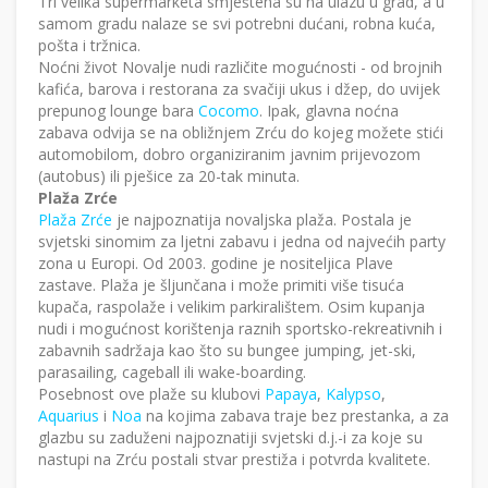
Tri velika supermarketa smještena su na ulazu u grad, a u
samom gradu nalaze se svi potrebni dućani, robna kuća,
pošta i tržnica.
Noćni život Novalje nudi različite mogućnosti - od brojnih
kafića, barova i restorana za svačiji ukus i džep, do uvijek
prepunog lounge bara
Cocomo
. Ipak, glavna noćna
zabava odvija se na obližnjem Zrću do kojeg možete stići
automobilom, dobro organiziranim javnim prijevozom
(autobus) ili pješice za 20-tak minuta.
Plaža Zrće
Plaža Zrće
je najpoznatija novaljska plaža. Postala je
svjetski sinomim za ljetni zabavu i jedna od najvećih party
zona u Europi. Od 2003. godine je nositeljica Plave
zastave. Plaža je šljunčana i može primiti više tisuća
kupača, raspolaže i velikim parkiralištem. Osim kupanja
nudi i mogućnost korištenja raznih sportsko-rekreativnih i
zabavnih sadržaja kao što su bungee jumping, jet-ski,
parasailing, cageball ili wake-boarding.
Posebnost ove plaže su klubovi
Papaya
,
Kalypso
,
Aquarius
i
Noa
na kojima zabava traje bez prestanka, a za
glazbu su zaduženi najpoznatiji svjetski d.j.-i za koje su
nastupi na Zrću postali stvar prestiža i potvrda kvalitete.