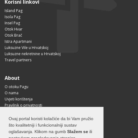
Korisni linkovi
Island Pag
Isola Pag
Insel Pag
Otok Hvar
Otok Brač
Istra Apartmani
Luksuzne Vile u Hrvatskoj
Luksuzne nekretnine u Hrvatskoj
Travel partners
About
O otoku Pagu
O nama
Uvjeti korištenja
Pravilnik o privatnosti
Korisne informacije
Kako doći na Pag?
Ovaj portal koristi kolačiće da bi Vam pružio
Visit Croatia
što kvalitetniji i funkcionalniji sustav
oglašavanja. Klikom na gumb
Slažem se
ili