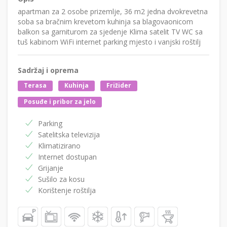
apartman za 2 osobe prizemlje, 36 m2 jedna dvokrevetna
soba sa bračnim krevetom kuhinja sa blagovaonicom
balkon sa garniturom za sjedenje Klima satelit TV WC sa
tuš kabinom WiFi internet parking mjesto i vanjski roštilj
Sadržaj i oprema
Terasa
Kuhinja
Frižider
Posuđe i pribor za jelo
Parking
Satelitska televizija
Klimatizirano
Internet dostupan
Grijanje
Sušilo za kosu
Korištenje roštilja