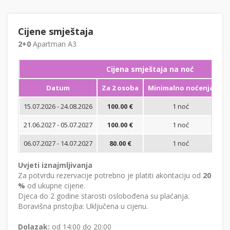
Cijene smještaja
2+0
Apartman A3
Cijena smještaja na noć
Datum
Za 2 osoba
Minimalno noćenja
15.07.2026 - 24.08.2026
100.00 €
1 noć
Bi
21.06.2027 - 05.07.2027
100.00 €
1 noć
Bi
06.07.2027 - 14.07.2027
80.00 €
1 noć
Bi
Uvjeti iznajmljivanja
Za potvrdu rezervacije potrebno je platiti akontaciju od
20
%
od ukupne cijene.
Djeca do 2 godine starosti oslobođena su plaćanja.
Boravišna pristojba: Uključena u cijenu.
Dolazak:
od 14:00 do 20:00