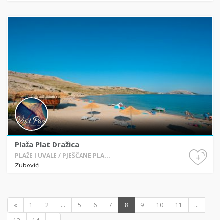
Plaža Plat Dražica
+
PLAŽE I UVALE / PJEŠČANE PLA...
Zubovići
«
1
2
...
5
6
7
8
9
10
11
...