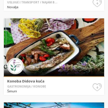
+
USLUGE I TRANSPORT / NAJAM B...
Novalja
Konoba Didova kuća
+
GASTRONOMIJA / KONOBE
Šimuni