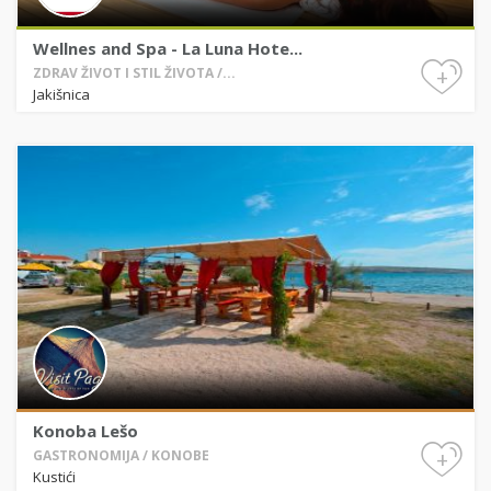
Wellnes and Spa - La Luna Hote...
+
ZDRAV ŽIVOT I STIL ŽIVOTA /...
Jakišnica
Konoba Lešo
+
GASTRONOMIJA / KONOBE
Kustići