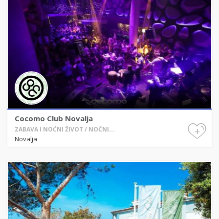
Cocomo Club Novalja
+
ZABAVA I NOĆNI ŽIVOT / NOĆNI...
Novalja