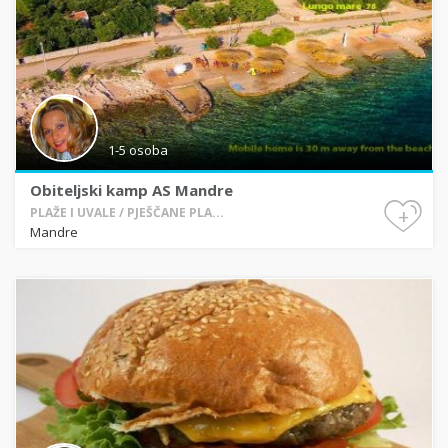
1-5 osoba
Obiteljski kamp AS Mandre
+
PLAŽE I UVALE / PJEŠČANE PLA...
Mandre