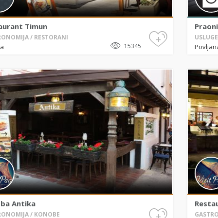
aurant Timun
Praonic
+
ONOMIJA / RESTORANI
USLUGE 
15345
ja
Povljan
ba Antika
Resta
+
ONOMIJA / KONOBE
GASTRO