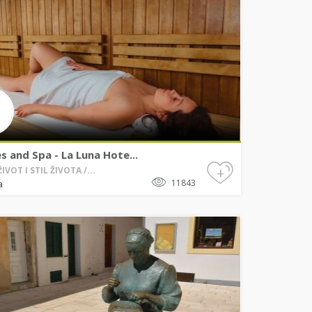
s and Spa - La Luna Hote...
+
IVOT I STIL ŽIVOTA /...
11843
a