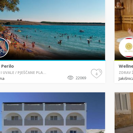
 Perilo
Wellne
+
I UVALE / PJEŠČANE PLA...
ZDRAV Ž
22069
ana
Jakišnic