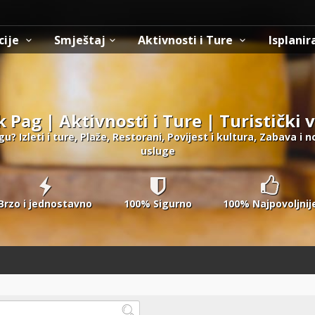
cije
Smještaj
Aktivnosti i Ture
Isplanir
 Pag | Aktivnosti i Ture | Turistički 
u? Izleti i ture, Plaže, Restorani, Povijest i kultura, Zabava i 
usluge
Brzo i jednostavno
100% Sigurno
100% Najpovoljnij