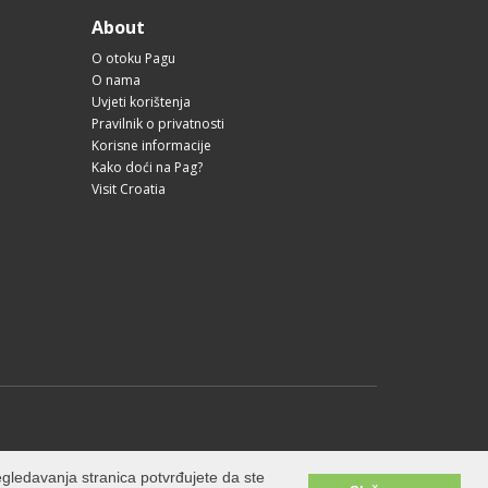
About
O otoku Pagu
O nama
Uvjeti korištenja
Pravilnik o privatnosti
Korisne informacije
Kako doći na Pag?
Visit Croatia
gledavanja stranica potvrđujete da ste