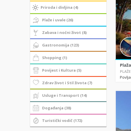
Priroda i divljina (4)
Plaže i uvale (26)
Zabava i noćni život (8)
Gastronomija (123)
Shopping (1)
Plaža
Povijest i Kultura (5)
PLAŽE 
Povlj
Zdrav život i Stil života (7)
Usluge i Transport (14)
Događanja (38)
Turistički vodič (172)