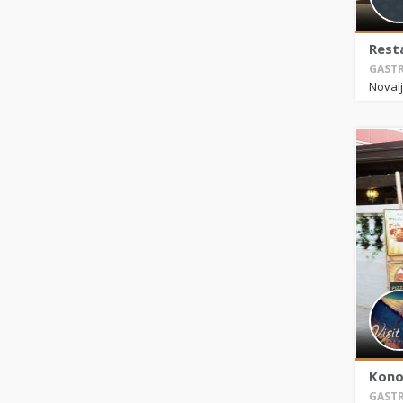
Rest
GASTR
Noval
Kono
GASTR