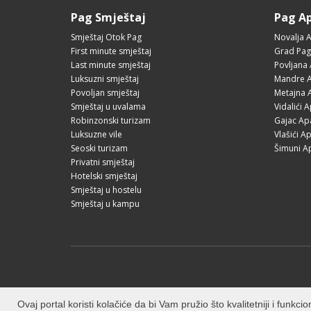
Pag Smještaj
Pag A
Smještaj Otok Pag
Novalja 
First minute smještaj
Grad Pag
Last minute smještaj
Povljana
Luksuzni smještaj
Mandre A
Povoljan smještaj
Metajna 
Smještaj u uvalama
Vidalići 
Robinzonski turizam
Gajac Ap
Luksuzne vile
Vlašići A
Seoski turizam
Šimuni A
Privatni smještaj
Hotelski smještaj
Smještaj u hostelu
Smještaj u kampu
Ovaj portal koristi kolačiće da bi Vam pružio što kvalitetniji i funk