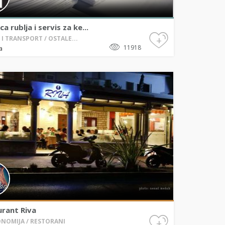
a rublja i servis za ke...
+
I TRANSPORT / OSTALE...
11918
a
urant Riva
+
NOMIJA / RESTORANI