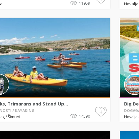
11959
ja
Novalja
ks, Trimarans and Stand Up...
Big Be
+
NOSTI / KAYAKING
DOGAĐA
14590
Šimuni
Pag
/
Novalja