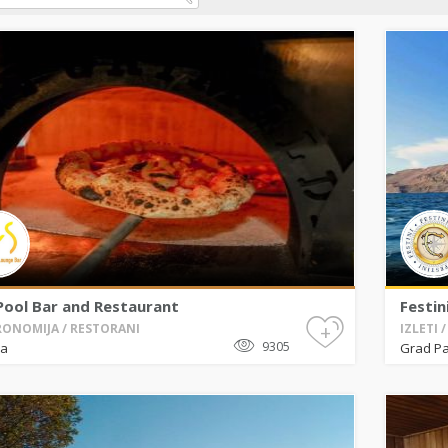
Pool Bar and Restaurant
Festin
+
ONOMIJA / RESTORANI
IZLETI 
9305
ja
Grad P