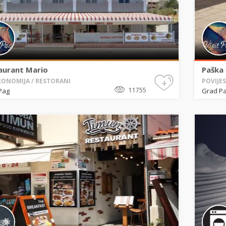
aurant Mario
Paška 
+
ONOMIJA / RESTORANI
POVIJES
11755
Pag
Grad P