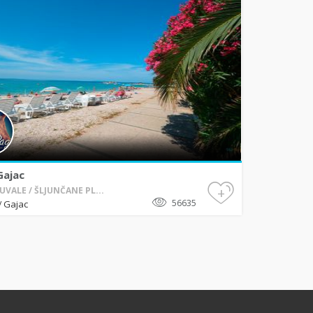
Gajac
+
 UVALE / ŠLJUNČANE PL...
56635
Gajac
/