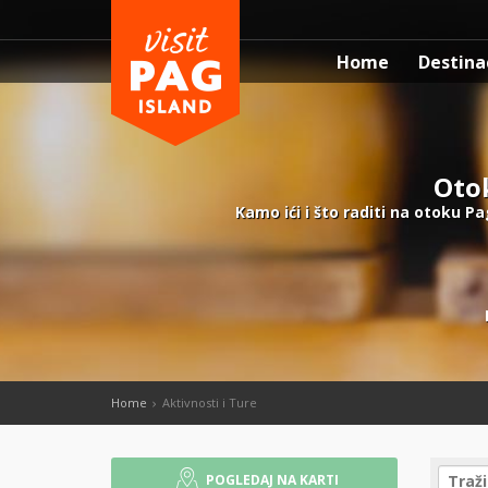
Home
Destina
Otok
Kamo ići i što raditi na otoku Pag
Home
Aktivnosti i Ture
POGLEDAJ NA KARTI