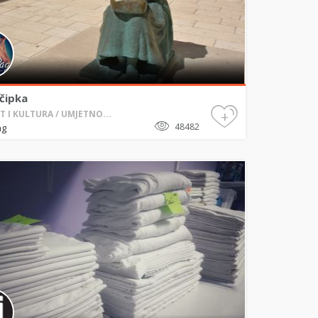
čipka
+
T I KULTURA / UMJETNO...
48482
ag