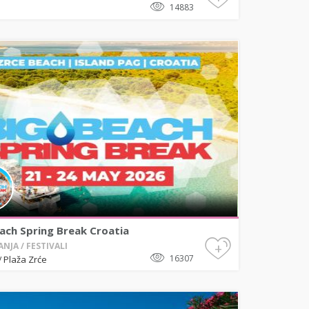
14883
ach Spring Break Croatia
+
NJA / FESTIVALI
16307
Plaža Zrće
/