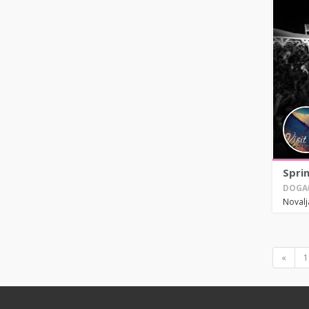
Spri
DOGAĐ
Noval
«
1