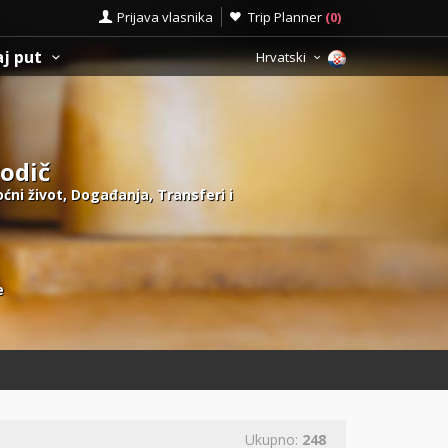
Prijava vlasnika
Trip Planner
(
0
)
aj put
Hrvatski
vodič
noćni život, Događanja, Transferi i
e
Ukupno:
248