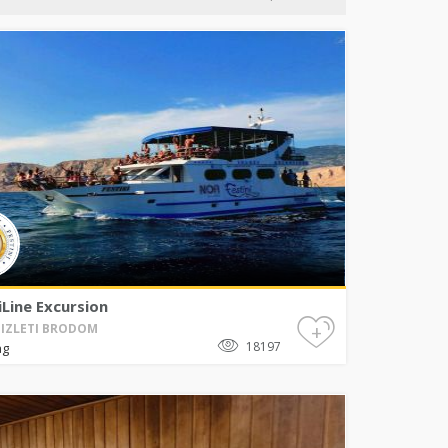
iLine Excursion
+
/ IZLETI BRODOM
18197
ag