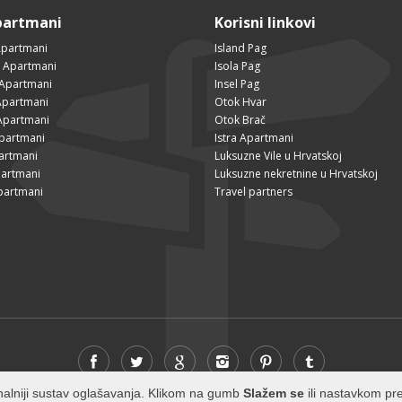
partmani
Korisni linkovi
Apartmani
Island Pag
 Apartmani
Isola Pag
 Apartmani
Insel Pag
partmani
Otok Hvar
Apartmani
Otok Brač
Apartmani
Istra Apartmani
artmani
Luksuzne Vile u Hrvatskoj
partmani
Luksuzne nekretnine u Hrvatskoj
partmani
Travel partners
cionalniji sustav oglašavanja. Klikom na gumb
Slažem se
ili nastavkom pre