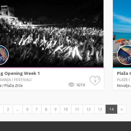
ng Opening Week 1
Plaža 
+
ANJA / FESTIVALI
PLAŽE I
9219
Plaža Zrće
ja
/
Novalja
2
...
6
7
8
9
10
11
12
13
14
»