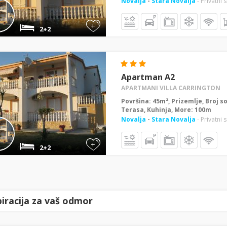
Novalja
-
Stara Novalja
- Privatni 
+
2+2
Apartman A2
APARTMANI VILLA CARRINGTON
2
Površina: 45m
, Prizemlje, Broj s
Terasa, Kuhinja, More: 100m
Novalja
-
Stara Novalja
- Privatni 
+
2+2
piracija za vaš odmor