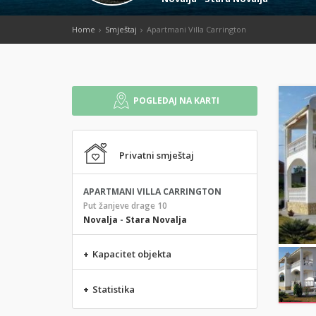
Home
Smještaj
Apartmani Villa Carrington
POGLEDAJ NA KARTI
Privatni smještaj
APARTMANI VILLA CARRINGTON
Put žanjeve drage 10
Novalja
-
Stara Novalja
+
Kapacitet objekta
+
Statistika