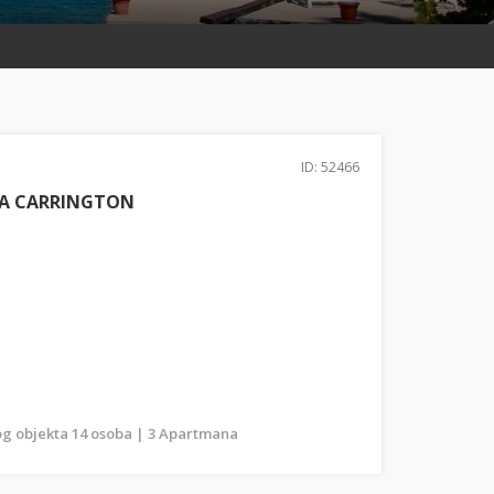
ID: 52466
LA CARRINGTON
g objekta 14 osoba | 3 Apartmana