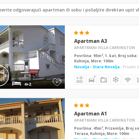
erite odgovarajući apartman ili sobu i pošaljite direktan upit v
Apartman A3
APARTMANI VILLA CARRINGTON
2
Površina: 95m
, 1. kat, Broj soba
Kuhinja, More: 100m
Novalja
-
Stara Novalja
- Privatni 
+
4+2
Apartman A1
APARTMANI VILLA CARRINGTON
2
Površina: 45m
, Prizemlje, Broj s
Terasa, Kuhinja, More: 100m