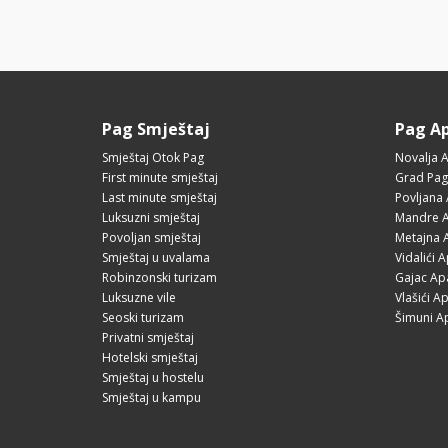
Pag Smještaj
Pag A
Smještaj Otok Pag
Novalja 
First minute smještaj
Grad Pag
Last minute smještaj
Povljana
Luksuzni smještaj
Mandre A
Povoljan smještaj
Metajna 
Smještaj u uvalama
Vidalići 
Robinzonski turizam
Gajac Ap
Luksuzne vile
Vlašići A
Seoski turizam
Šimuni A
Privatni smještaj
Hotelski smještaj
Smještaj u hostelu
Smještaj u kampu