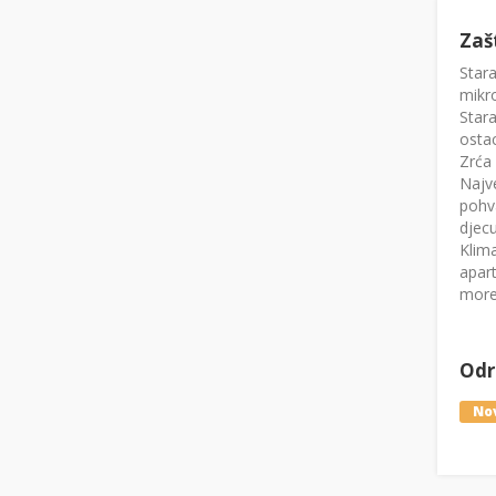
Zaš
Stara
mikr
Stara
osta
Zrća
Najv
pohva
djecu
Klima
apar
more
Odre
Nov