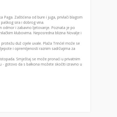
a Paga. Zaštićena od bure i juga, privlači blagom
aškog sira i dobrog vina.
ivan odmor i zabavno ljetovanje. Poznata je po
lačkim klubovima. Neposredna blizina Novalje i
 protežu duž cijele uvale. Plaža Trinćel može se
 ljepote i opremljenosti raznim sadržajima za
listopada. Smještaj se može pronaći u privatnim
 - gotovo da s balkona možete skočiti izravno u