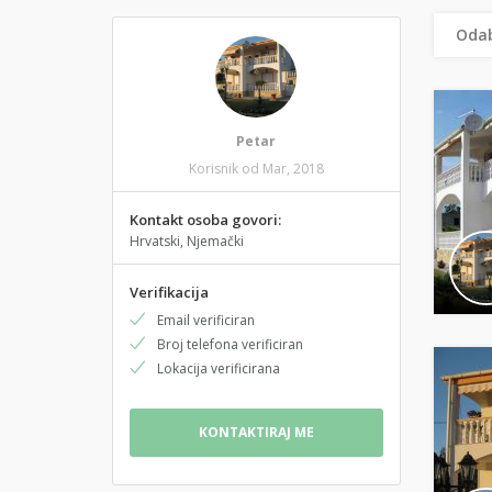
Odab
Petar
Korisnik od Mar, 2018
Kontakt osoba govori:
Hrvatski, Njemački
Verifikacija
Email verificiran
Broj telefona verificiran
Lokacija verificirana
KONTAKTIRAJ ME