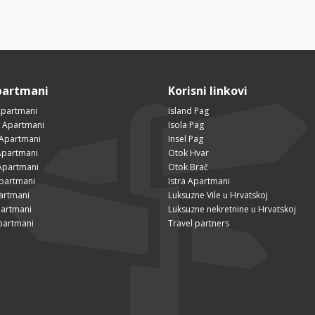
partmani
Korisni linkovi
Apartmani
Island Pag
 Apartmani
Isola Pag
 Apartmani
Insel Pag
partmani
Otok Hvar
Apartmani
Otok Brač
Apartmani
Istra Apartmani
artmani
Luksuzne Vile u Hrvatskoj
partmani
Luksuzne nekretnine u Hrvatskoj
partmani
Travel partners