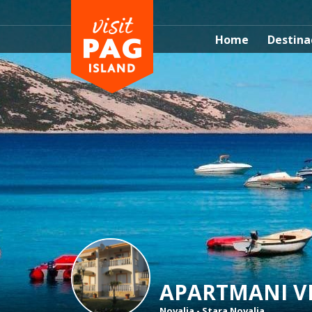
Home
Destina
APARTMANI V
Novalja
-
Stara Novalja