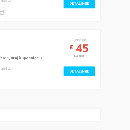
smještaj
DETALJNIJE
Cijene od:
45
€
Na noć
oba: 1, Broj kupaonica: 1,
smještaj
DETALJNIJE