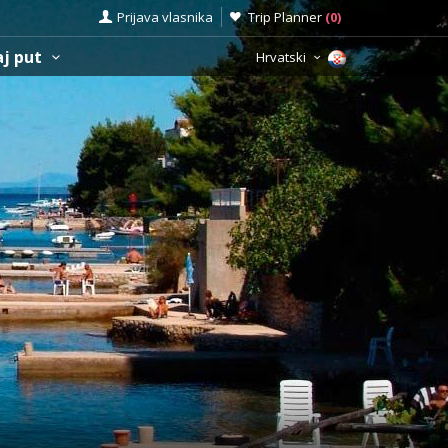
Prijava vlasnika
Trip Planner
(
0
)
aj put
Hrvatski