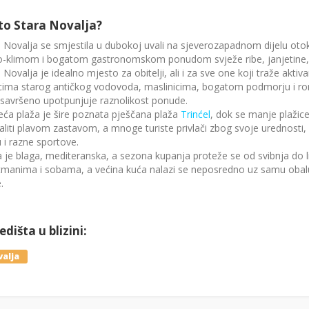
to Stara Novalja?
 Novalja se smjestila u dubokoj uvali na sjeverozapadnom dijelu otok
o-klimom i bogatom gastronomskom ponudom svježe ribe, janjetine, p
 Novalja je idealno mjesto za obitelji, ali i za sve one koji traže akt
cima starog antičkog vodovoda, maslinicima, bogatom podmorju i roni
 savršeno upotpunjuje raznolikost ponude.
eća plaža je šire poznata pješčana plaža
Trinćel
, dok se manje plažice
liti plavom zastavom, a mnoge turiste privlači zbog svoje urednosti,
 i razne sportove.
 je blaga, mediteranska, a sezona kupanja proteže se od svibnja do 
tmanima i sobama, a većina kuća nalazi se neposredno uz samu obalu
.
dišta u blizini:
alja