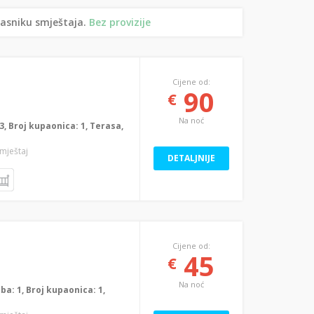
lasniku smještaja.
Bez provizije
Cijene od:
90
€
Na noć
: 3, Broj kupaonica: 1, Terasa,
smještaj
DETALJNIJE
Cijene od:
45
€
Na noć
oba: 1, Broj kupaonica: 1,