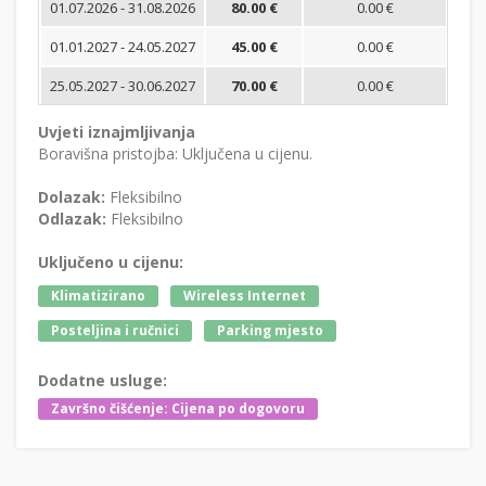
01.07.2026 - 31.08.2026
80.00 €
0.00 €
01.01.2027 - 24.05.2027
45.00 €
0.00 €
25.05.2027 - 30.06.2027
70.00 €
0.00 €
Uvjeti iznajmljivanja
Boravišna pristojba: Uključena u cijenu.
Dolazak:
Fleksibilno
Odlazak:
Fleksibilno
Uključeno u cijenu:
Klimatizirano
Wireless Internet
Posteljina i ručnici
Parking mjesto
Dodatne usluge:
Završno čišćenje: Cijena po dogovoru