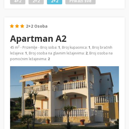
4+2
2+2
2+2
Prikaži sve
2+2 Osoba
Apartman A2
2
45 m
- Prizemlje - Broj soba:
1
, Broj kupaonica:
1
, Broj bračnih
ležajeva:
1
, Broj osoba na glavnim ležajevima:
2
, Broj osoba na
pomoćnim ležajevima:
2