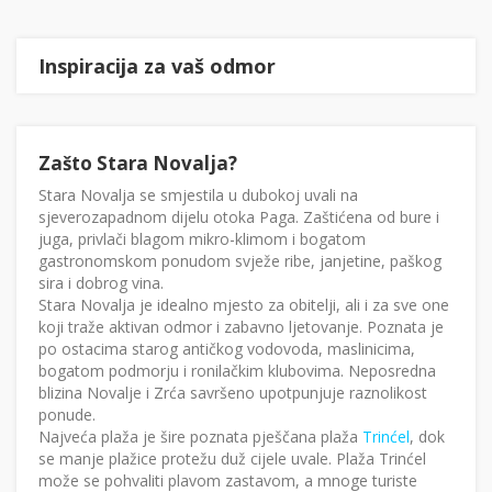
Inspiracija za vaš odmor
Zašto Stara Novalja?
Stara Novalja se smjestila u dubokoj uvali na
sjeverozapadnom dijelu otoka Paga. Zaštićena od bure i
juga, privlači blagom mikro-klimom i bogatom
gastronomskom ponudom svježe ribe, janjetine, paškog
sira i dobrog vina.
Stara Novalja je idealno mjesto za obitelji, ali i za sve one
koji traže aktivan odmor i zabavno ljetovanje. Poznata je
po ostacima starog antičkog vodovoda, maslinicima,
bogatom podmorju i ronilačkim klubovima. Neposredna
blizina Novalje i Zrća savršeno upotpunjuje raznolikost
ponude.
Najveća plaža je šire poznata pješčana plaža
Trinćel
, dok
se manje plažice protežu duž cijele uvale. Plaža Trinćel
može se pohvaliti plavom zastavom, a mnoge turiste