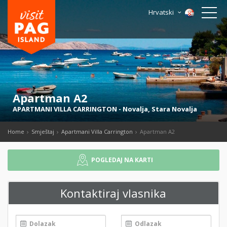
Hrvatski
Apartman A2
APARTMANI VILLA CARRINGTON
-
Novalja
,
Stara Novalja
Home
Smještaj
Apartmani Villa Carrington
Apartman A2
POGLEDAJ NA KARTI
Kontaktiraj vlasnika