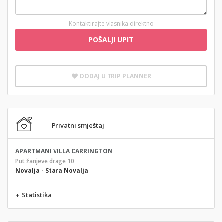
Kontaktirajte vlasnika direktno
POŠALJI UPIT
DODAJ U TRIP PLANNER
Privatni smještaj
APARTMANI VILLA CARRINGTON
Put žanjeve drage 10
Novalja
-
Stara Novalja
+
Statistika