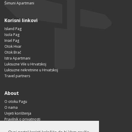
Šimuni Apartmani
Korisni linkovi
Island Pag
Isola Pag
Insel Pag
Otok Hvar
Otok Brač
Istra Apartmani
Luksuzne Vile u Hrvatskoj
Luksuzne nekretnine u Hrvatskoj
Travel partners
About
O otoku Pagu
O nama
Uvjeti korištenja
Pravilnik o privatnosti
Korisne informacije
Kako doći na Pag?