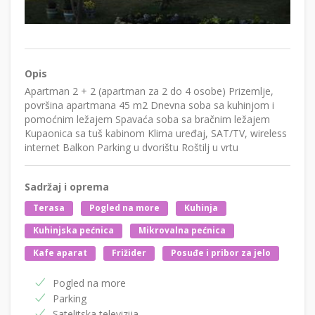
Opis
Apartman 2 + 2 (apartman za 2 do 4 osobe) Prizemlje,
površina apartmana 45 m2 Dnevna soba sa kuhinjom i
pomoćnim ležajem Spavaća soba sa bračnim ležajem
Kupaonica sa tuš kabinom Klima uređaj, SAT/TV, wireless
internet Balkon Parking u dvorištu Roštilj u vrtu
Sadržaj i oprema
Terasa
Pogled na more
Kuhinja
Kuhinjska pećnica
Mikrovalna pećnica
Kafe aparat
Frižider
Posuđe i pribor za jelo
Pogled na more
Parking
Satelitska televizija