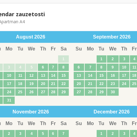
endar zauzetosti
partman A4
August
2026
September
2026
u
Mo
Tu
We
Th
Fr
Sa
Su
Mo
Tu
We
Th
Fr
1
1
2
3
4
3
4
5
6
7
8
6
7
8
9
10
11
10
11
12
13
14
15
13
14
15
16
17
18
17
18
19
20
21
22
20
21
22
23
24
25
24
25
26
27
28
29
27
28
29
30
31
November
2026
December
2026
u
Mo
Tu
We
Th
Fr
Sa
Su
Mo
Tu
We
Th
Fr
2
3
4
5
6
7
1
2
3
4