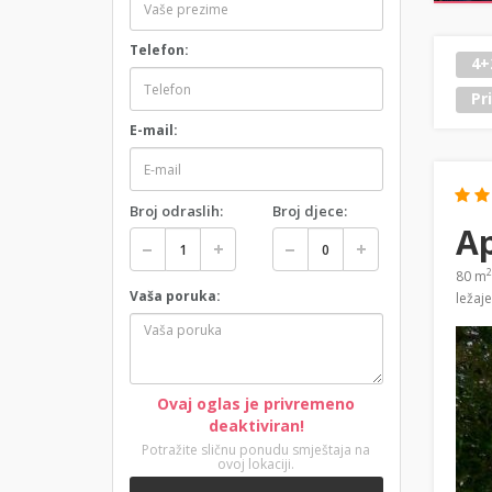
Telefon:
4+
Pr
E-mail:
Broj odraslih:
Broj djece:
A
2
80 m
Vaša poruka:
ležaj
Ovaj oglas je privremeno
deaktiviran!
Potražite sličnu ponudu smještaja na
ovoj lokaciji.