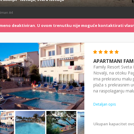
tman A4
remeno deaktiviran. U ovom trenutku nije moguće kontaktirati vlasn
APARTMANI FAMI
Family Resort Sveta M
Novalji, na otoku Pa
ima prekrasnu malu p
plaža s prekrasnim u
na raspolaganju malu 
Detaljan opis
Ukupan kapacitet ovo