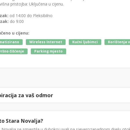
išna pristojba: Uključena u cijenu.
zak:
od 14:00 do Fleksibilno
zak:
do 9:00
učeno u cijenu:
matizirano
Wireless Internet
Kućni ljubimci
Korištenja 
ršno čišćenje
Parking mjesto
piracija za vaš odmor
to Stara Novalja?
 Novalja se smjestila u dubokoj uvali na sjeverozapadnom dijelu otok