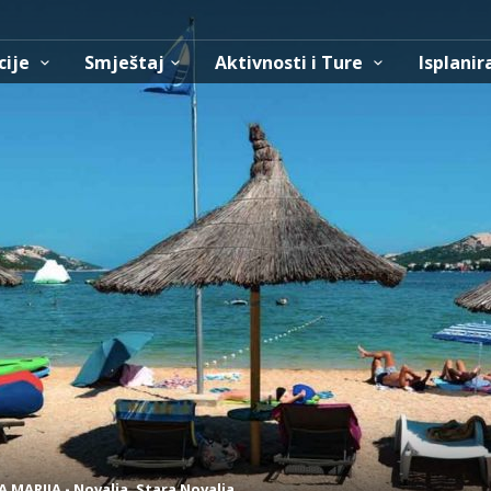
cije
Smještaj
Aktivnosti i Ture
Isplanir
A MARIJA
-
Novalja
,
Stara Novalja