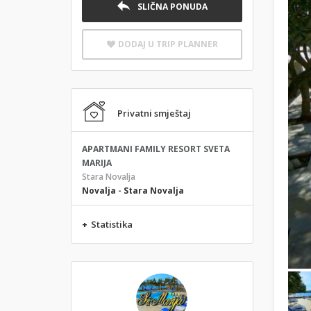
SLIČNA PONUDA
DODAJ U TRIP PLANNER
Privatni smještaj
APARTMANI FAMILY RESORT SVETA
MARIJA
Stara Novalja
Novalja
-
Stara Novalja
+
Statistika