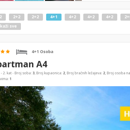
2
2+2
2+2
4+1
4+2
4+2
4+2
2+
ikaži sve
4+1 Osoba
partman A4
- 2. kat - Broj soba:
3
, Broj kupaonica:
2
, Broj bračnih ležajeva:
2
, Broj osoba n
evima:
1