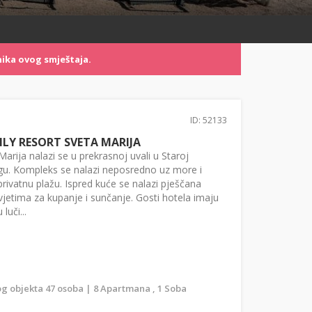
ika ovog smještaja.
ID: 52133
LY RESORT SVETA MARIJA
arija nalazi se u prekrasnoj uvali u Staroj
gu. Kompleks se nalazi neposredno uz more i
rivatnu plažu. Ispred kuće se nalazi pješčana
vjetima za kupanje i sunčanje. Gosti hotela imaju
luči...
g objekta 47 osoba | 8 Apartmana , 1 Soba