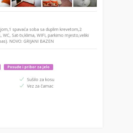
njom,1 spavaća soba sa duplim krevetom,2
C, Sat-tv,klima, WIFI, parkirno mjesto,veliki
(pas). NOVO: GRIJANI BAZEN
Posuđe i pribor za jelo
Sušilo za kosu
Vez za čamac