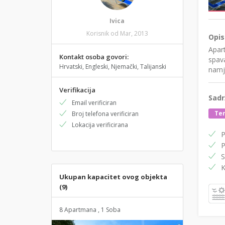
Ivica
Korisnik od Mar, 2013
Opis
Apar
Kontakt osoba govori:
spava
Hrvatski, Engleski, Njemački, Talijanski
namj
Verifikacija
Sadr
Email verificiran
Te
Broj telefona verificiran
Lokacija verificirana
P
P
S
K
Ukupan kapacitet ovog objekta
(9)
8 Apartmana , 1 Soba