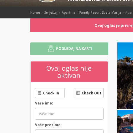
Home
Smještaj
Apartmani Family Resort Sveta Marija
Apar
Ovaj oglas je priv
POGLEDAJ NA KARTI
Ovaj oglas nije
aktivan
Vaše ime:
Vaše prezime: