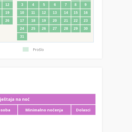
12
3
4
5
6
7
8
9
19
10
11
12
13
14
15
16
26
17
18
19
20
21
22
23
24
25
26
27
28
29
30
31
Prošlo
ještaja na noć
osoba
Minimalno noćenja
Dolasci