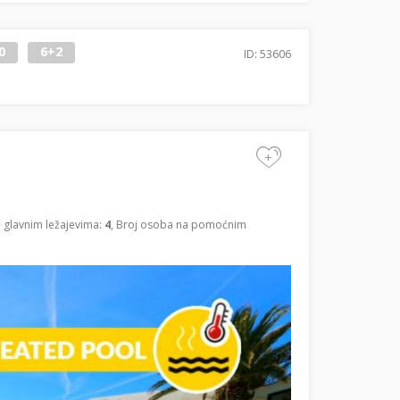
0
6+2
ID: 53606
+
a glavnim ležajevima:
4
, Broj osoba na pomoćnim