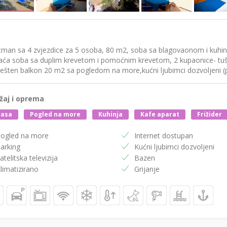
tman sa 4 zvjezdice za 5 osoba, 80 m2, soba sa blagovaonom i kuhi
ća soba sa duplim krevetom i pomoćnim krevetom, 2 kupaonice- tuš, W
ešten balkon 20 m2 sa pogledom na more,kućni ljubimci dozvoljeni 
žaj i oprema
rasa
Pogled na more
Kuhinja
Kafe aparat
Frižider
ogled na more
Internet dostupan
arking
Kućni ljubimci dozvoljeni
atelitska televizija
Bazen
limatizirano
Grijanje