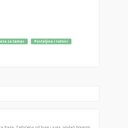
veza za čamac
Posteljina i ručnici
a Paga. Zaštićena od bure i juga, privlači blagom