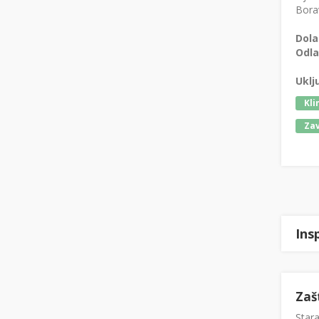
Borav
Dola
Odla
Uklj
Kli
Zav
Ins
Zaš
Stara