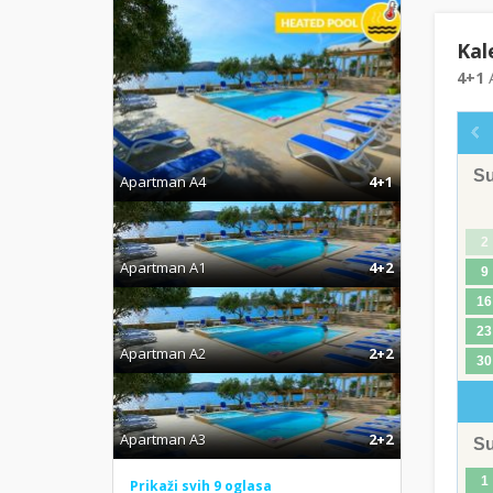
Kal
4+1
A
S
Apartman A4
4+1
2
Apartman A1
4+2
9
16
23
Apartman A2
2+2
30
Apartman A3
2+2
S
1
Prikaži svih 9 oglasa