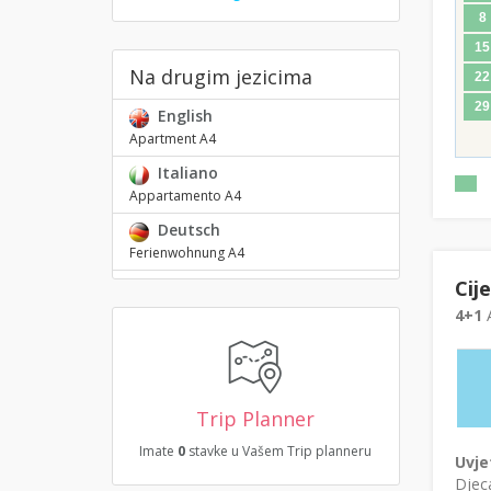
8
15
Na drugim jezicima
22
29
English
Apartment A4
Italiano
Appartamento A4
Deutsch
Ferienwohnung A4
Cij
4+1
A
Trip Planner
Imate
0
stavke u Vašem Trip planneru
Uvje
Djeca