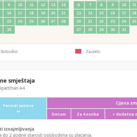
9
10
11
12
13
14
6
7
8
9
10
11
16
17
18
19
20
21
13
14
15
16
17
18
23
24
25
26
27
28
20
21
22
23
24
25
30
27
28
29
30
31
Slobodno
Zauzeto
ene smještaja
partman A4
Cijena sm
Periodi sezone
Datum
Za 4 osoba
+ dodatna 
ti iznajmljivanja
 do 2 godine starosti oslobođena su plaćanja.