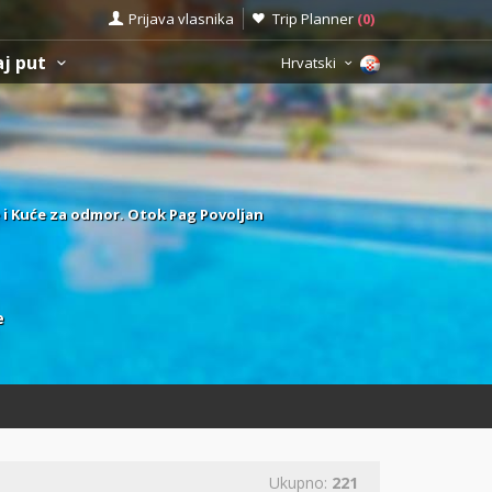
Prijava vlasnika
Trip Planner
(
0
)
aj put
Hrvatski
e i Kuće za odmor. Otok Pag Povoljan
e
Ukupno:
221