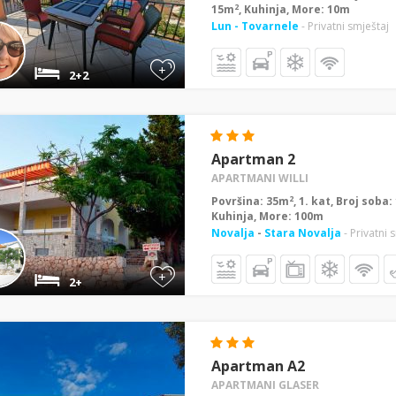
2
15m
, Kuhinja, More: 10m
Lun - Tovarnele
- Privatni smještaj
+
2+2
Apartman 2
APARTMANI WILLI
2
Površina: 35m
, 1. kat, Broj soba
Kuhinja, More: 100m
Novalja
-
Stara Novalja
- Privatni 
+
2+
Apartman A2
APARTMANI GLASER