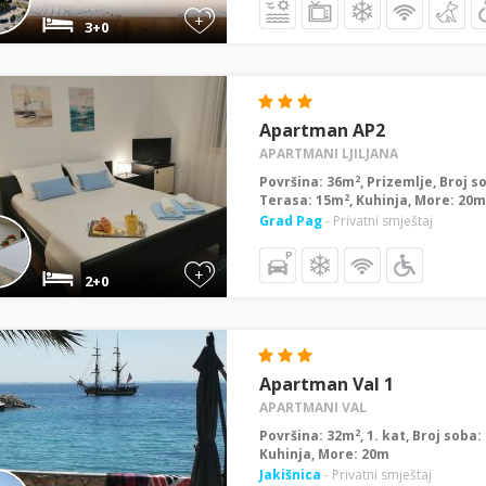
+
3+0
Apartman AP2
APARTMANI LJILJANA
2
Površina: 36m
, Prizemlje, Broj s
2
Terasa: 15m
, Kuhinja, More: 20m
Grad Pag
- Privatni smještaj
+
2+0
Apartman Val 1
APARTMANI VAL
2
Površina: 32m
, 1. kat, Broj soba
Kuhinja, More: 20m
Jakišnica
- Privatni smještaj