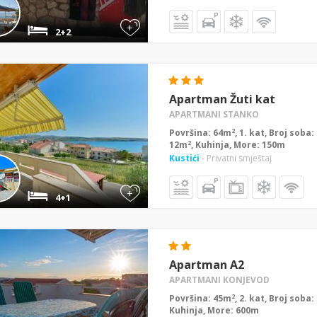
+
2+2
Apartman Žuti kat
APARTMANI STANKO
2
Površina: 64m
, 1. kat, Broj soba
2
12m
, Kuhinja, More: 150m
Kustići
- Privatni smještaj
+
4+1
Apartman A2
APARTMANI KONJEVOD
2
Površina: 45m
, 2. kat, Broj soba
Kuhinja, More: 600m