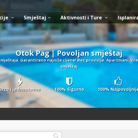
cije
Smještaj
Aktivnosti i Ture
Isplanir
Otok Pag | Povoljan smještaj
smještaja. Garantirano najniže cijene! Bez provizije. Apartmani, Vil
smještaj
Brzo i jednostavno
100% Sigurno
100% Najpovoljnij