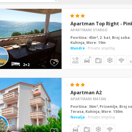
Apartman Top Right - Pin
APARTMANI STARGO
2
Površina: 45m
, 2. kat, Broj soba
Kuhinja, More: 10m
Mandre
- Privatni smještaj
+
2+2
Apartman A2
APARTMANI MATAN
2
Površina: 36m
, Prizemlje, Broj s
Terasa, Kuhinja, More: 150m
Novalja
- Privatni smještaj
+