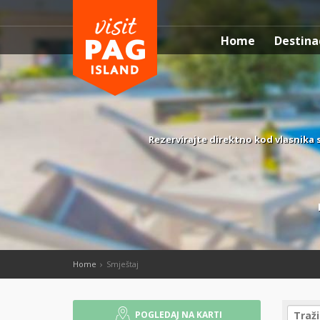
Home
Destina
Rezervirajte direktno kod vlasnika 
Home
Smještaj
POGLEDAJ NA KARTI