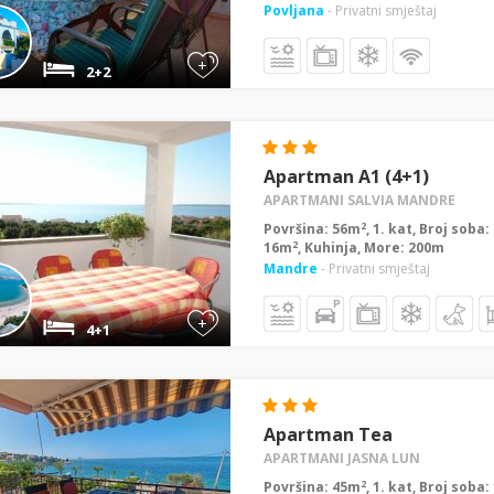
Povljana
- Privatni smještaj
+
2+2
Apartman A1 (4+1)
APARTMANI SALVIA MANDRE
2
Površina: 56m
, 1. kat, Broj soba
2
16m
, Kuhinja, More: 200m
Mandre
- Privatni smještaj
+
4+1
Apartman Tea
APARTMANI JASNA LUN
2
Površina: 45m
, 1. kat, Broj soba