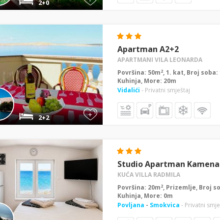
2+0
Apartman A2+2
APARTMANI VILA LEONARDA
2
Površina: 50m
, 1. kat, Broj soba
Kuhinja, More: 20m
Vidalići
- Privatni smještaj
+
2+2
Studio Apartman Kamena
KUĆA VILLA RADMILA
2
Površina: 20m
, Prizemlje, Broj s
Kuhinja, More: 0m
Povljana
-
Smokvica
- Privatni smje