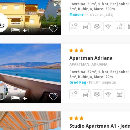
2
Površina: 50m
, 1. kat, Broj soba
2
8m
, Kuhinja, More: 300m
Mandre
- Privatni smještaj
+
4+1
Apartman Adriana
APARTMANI ADRIANA
2
Površina: 62m
, 1. kat, Broj soba
2
8m
, Kuhinja, More: 20m
Grad Pag
- Privatni smještaj
+
4+
Studio Apartman A1 - Jed